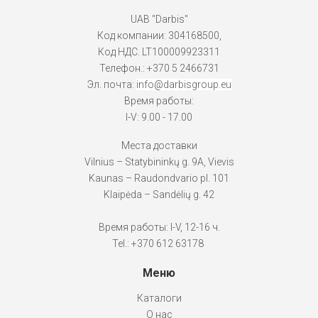
UAB "Darbis"
Код компании: 304168500,
Код НДС. LT100009923311
Телефон.:
+370 5 2466731
Эл. почта:
info@darbisgroup.eu
Время работы:
I-V: 9.00 - 17.00
Места доставки
Vilnius – Statybininkų g. 9A, Vievis
Kaunas – Raudondvario pl. 101
Klaipėda – Sandėlių g. 42
Время работы: I-V, 12-16 ч.
Tel.: +370 612 63178
Меню
Каталоги
О нас