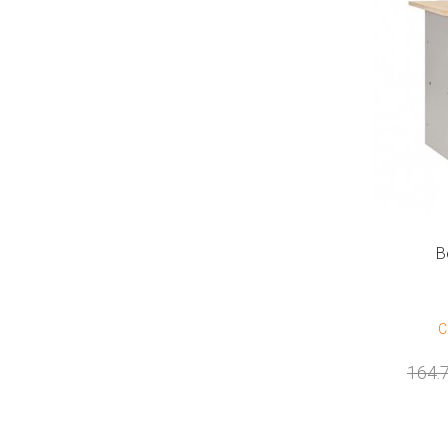
В
С
164.