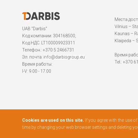
Места дос
Vilnius – St
UAB "Darbis"
Kaunas – Ra
Код компании: 304168500,
Klaipėda – S
Код НДС. LT100009923311
Телефон.:
+370 5 2466731
Время работы
Эл. почта:
info@darbisgroup.eu
Tel.: +370 
Время работы:
I-V: 9.00 - 17.00
Cookies are used on this site.
If you agree with the use o
time by changing your web browser settings and deleting y
© 2026 Все права защищены DARBIS