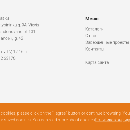
тавки
Меню
atybininkų g. 9A, Vievis
Каталоги
udondvario pl. 101
О нас
andėlių g. 42
Завершенные проекты
Контакты
: I-V, 12-16 ч.
612 63178
Карта сайта
f cookies, please click on the "I agree" button or continue browsing. Y
our saved cookies. You can read more about cookies
Политика конфид