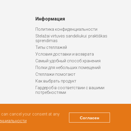
Информация
Политика конфиденциальности
Stelažai virtuvės sandėliukui: praktiškas
sprendimas
Типы стеллажей
Условия доставки и возврата
Самый удобный способ хранения
Полки для небольших помещений
Стеллажи помогают
Как выбрать продукт
Гардероб в соответствии с вашими
потребностями
ou can cancel your consent at any
Согласен
енциальности
Дизайн и программирование