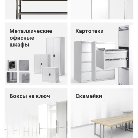
Металлические
Картотеки
oфисные
шкафы
Боксы на ключ
Скамейки