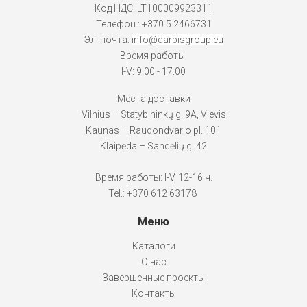
Код НДС. LT100009923311
Телефон.:
+370 5 2466731
Эл. почта:
info@darbisgroup.eu
Время работы:
I-V: 9.00 - 17.00
Места доставки
Vilnius – Statybininkų g. 9A, Vievis
Kaunas – Raudondvario pl. 101
Klaipėda – Sandėlių g. 42
Время работы: I-V, 12-16 ч.
Tel.: +370 612 63178
Меню
Каталоги
О нас
Завершенные проекты
Контакты