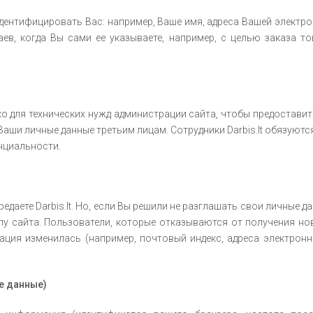
ентифицировать Вас: например, Ваше имя, адреса Вашей электрон
ев, когда Вы сами ее указываете, например, с целью заказа т
ько для технических нужд администрации сайта, чтобы предоста
ать Ваши личные данные третьим лицам. Сотрудники Darbis.lt обязу
нциальности.
аете Darbis.lt. Но, если Вы решили не разглашать свои личные данн
у сайта. Пользователи, которые отказываются от получения нов
мация изменилась (например, почтовый индекс, адреса электронн
е данные)