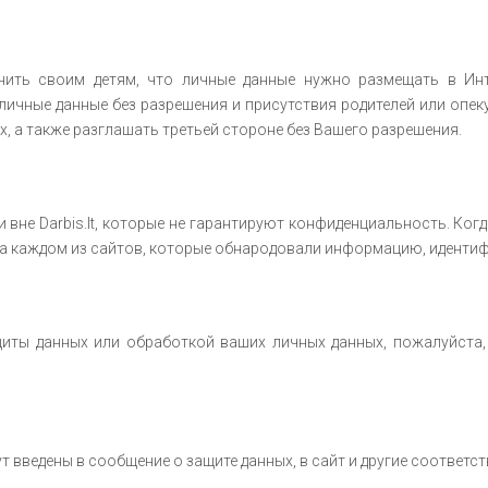
яснить своим детям, что личные данные нужно размещать в Ин
 личные данные без разрешения и присутствия родителей или опеку
х, а также разглашать третьей стороне без Вашего разрешения.
не Darbis.lt, которые не гарантируют конфиденциальность. Когда 
на каждом из сайтов, которые обнародовали информацию, идент
щиты данных или обработкой ваших личных данных, пожалуйста, 
 введены в сообщение о защите данных, в сайт и другие соответс