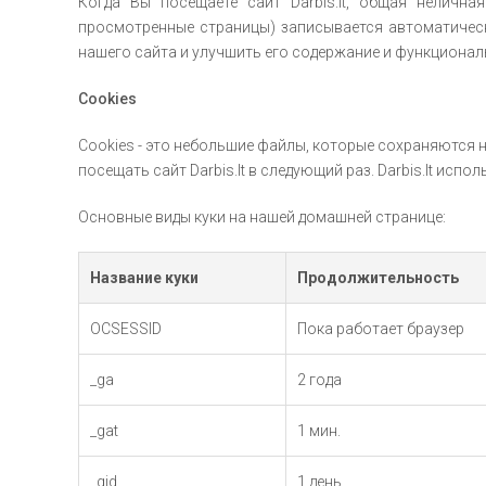
Когда Вы посещаете сайт Darbis.lt, общая нелична
просмотренные страницы) записывается автоматическ
нашего сайта и улучшить его содержание и функциональ
Cookies
Cookies - это небольшие файлы, которые сохраняются 
посещать сайт Darbis.lt в следующий раз. Darbis.lt ис
Основные виды куки на нашей домашней странице:
Название куки
Продолжительность
OCSESSID
Пока работает браузер
_ga
2 года
_gat
1 мин.
_gid
1 день