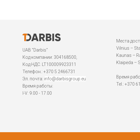
Места дос
Vilnius – St
UAB "Darbis"
Kaunas – Ra
Код компании: 304168500,
Klaipėda – S
Код НДС. LT100009923311
Телефон.:
+370 5 2466731
Время работы
Эл. почта:
info@darbisgroup.eu
Tel.: +370 
Время работы:
I-V: 9.00 - 17.00