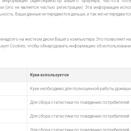
я информация (идентификатор вашего браузера, частота посе
и (это не является частью регистрации). Эта информация испол
ность. Ваши данные не передаются дальше, и так же не передаютс
ненадолго на жестком диске Вашего компьютера. Это позволяет на
пользует Cookies, чтобы обнародовать информацию об использовани
Куки используется
Куки необходимо для полноценной работы домашн
Для cборa статистики по поведению потребителей
Для cборa статистики по поведению потребителей
Для cборa статистики по поведению потребителей