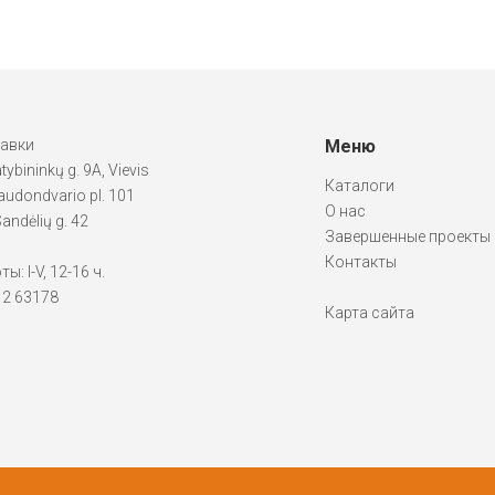
тавки
Меню
atybininkų g. 9A, Vievis
Каталоги
udondvario pl. 101
О нас
andėlių g. 42
Завершенные проекты
Контакты
: I-V, 12-16 ч.
612 63178
Карта сайта