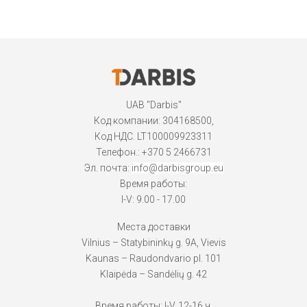
UAB "Darbis"
Код компании: 304168500,
Код НДС. LT100009923311
Телефон.:
+370 5 2466731
Эл. почта:
info@darbisgroup.eu
Время работы:
I-V: 9.00 - 17.00
Места доставки
Vilnius – Statybininkų g. 9A, Vievis
Kaunas – Raudondvario pl. 101
Klaipėda – Sandėlių g. 42
Время работы: I-V, 12-16 ч.