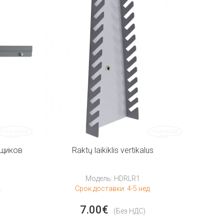
ящиков
Raktų laikiklis vertikalus
Модель: HDRLR1
.
Срок доставки: 4-5 нед.
7.00€
(Без НДС)