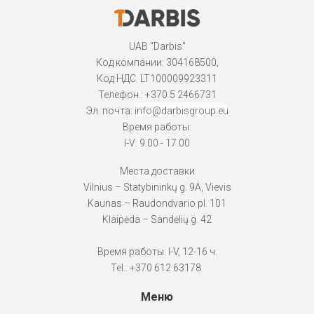
UAB "Darbis"
Код компании: 304168500,
Код НДС. LT100009923311
Телефон.:
+370 5 2466731
Эл. почта:
info@darbisgroup.eu
Время работы:
I-V: 9.00 - 17.00
Места доставки
Vilnius – Statybininkų g. 9A, Vievis
Kaunas – Raudondvario pl. 101
Klaipėda – Sandėlių g. 42
Время работы: I-V, 12-16 ч.
Tel.: +370 612 63178
Меню