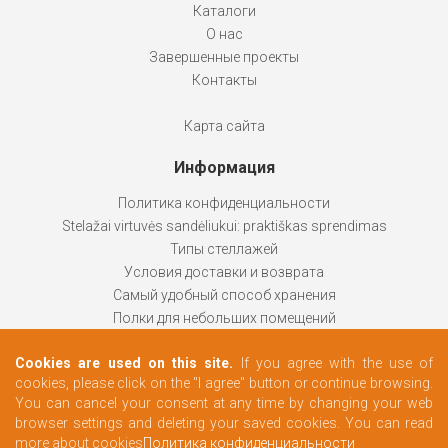
Каталоги
О нас
Завершенные проекты
Контакты
Карта сайта
Информация
Политика конфиденциальности
Stelažai virtuvės sandėliukui: praktiškas sprendimas
Типы стеллажей
Условия доставки и возврата
Самый удобный способ хранения
Полки для небольших помещений
Стеллажи помогают
Cookies are used on this site.
If you agree with the use of
Как выбрать продукт
cookies, please click on the "I agree" button or continue browsing.
Гардероб в соответствии с вашими потребностями
You can cancel your consent at any time by changing your web
browser settings and deleting your saved cookies. You can read
more about cookies
Политика конфиденциальности