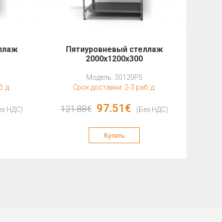
ллаж
Пятиуровневый стеллаж
Пя
2000x1200x300
Модель: 30120P5
. д.
Срок доставки: 2-3 раб. д.
С
97.51€
121.88€
423.
ез НДС)
(Без НДС)
Купить