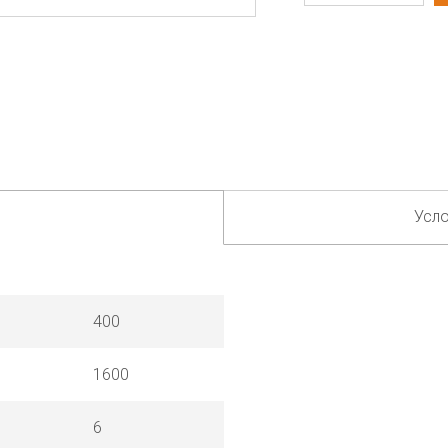
Усло
400
1600
6