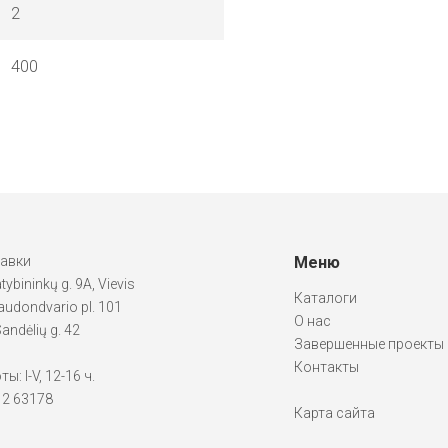
2
400
тавки
Меню
atybininkų g. 9A, Vievis
Каталоги
udondvario pl. 101
О нас
andėlių g. 42
Завершенные проекты
Контакты
: I-V, 12-16 ч.
612 63178
Карта сайта