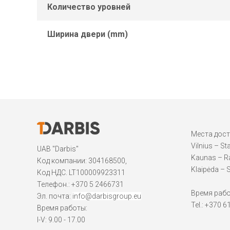
Количество уровней
Ширина двери (mm)
Места дос
Vilnius – St
UAB "Darbis"
Kaunas – Ra
Код компании: 304168500,
Klaipėda – S
Код НДС. LT100009923311
Телефон.:
+370 5 2466731
Время работы
Эл. почта:
info@darbisgroup.eu
Tel.: +370 
Время работы:
I-V: 9.00 - 17.00