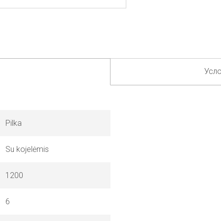
Усло
Pilka
Su kojelėmis
1200
6