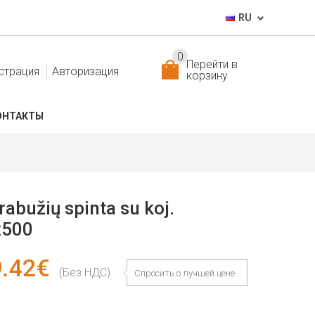
RU
0
Перейти в
страция
Авторизация
корзину
ОНТАКТЫ
rabužių spinta su koj.
x500
.42€
(Без НДС)
Спросить о лучшей цене