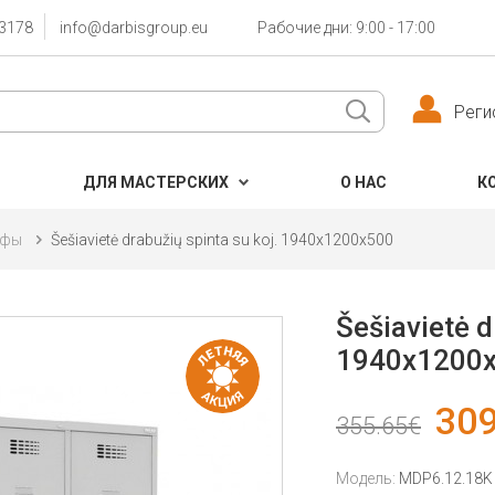
3178
info@darbisgroup.eu
Рабочие дни: 9:00 - 17:00
Реги
ДЛЯ МАСТЕРСКИХ
О НАС
К
афы
Šešiavietė drabužių spinta su koj. 1940x1200x500
Šešiavietė d
1940x1200
309
355.65€
Модель:
MDP6.12.18K