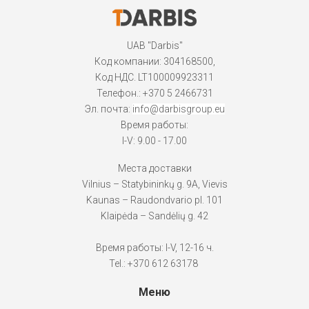
UAB "Darbis"
Код компании: 304168500,
Код НДС. LT100009923311
Телефон.:
+370 5 2466731
Эл. почта:
info@darbisgroup.eu
Время работы:
I-V: 9.00 - 17.00
Места доставки
Vilnius – Statybininkų g. 9A, Vievis
Kaunas – Raudondvario pl. 101
Klaipėda – Sandėlių g. 42
Время работы: I-V, 12-16 ч.
Tel.: +370 612 63178
Меню