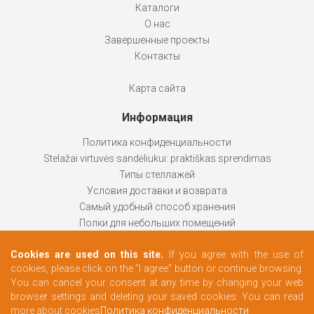
Каталоги
О нас
Завершенные проекты
Контакты
Карта сайта
Информация
Политика конфиденциальности
Stelažai virtuvės sandėliukui: praktiškas sprendimas
Типы стеллажей
Условия доставки и возврата
Самый удобный способ хранения
Полки для небольших помещений
Стеллажи помогают
Cookies are used on this site.
If you agree with the use of
Как выбрать продукт
cookies, please click on the "I agree" button or continue browsing.
Гардероб в соответствии с вашими потребностями
You can cancel your consent at any time by changing your web
browser settings and deleting your saved cookies. You can read
more about cookies
Политика конфиденциальности