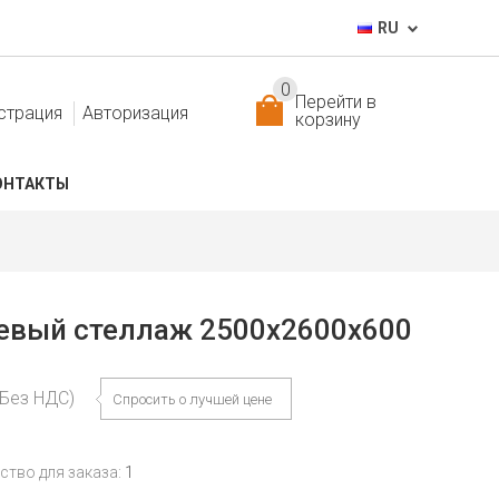
RU
0
Перейти в
страция
Авторизация
корзину
ОНТАКТЫ
евый стеллаж 2500x2600x600
(Без НДС)
Спросить о лучшей цене
тво для заказа:
1