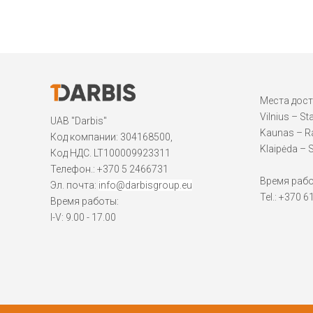
Места дос
Vilnius – St
UAB "Darbis"
Kaunas – Ra
Код компании: 304168500,
Klaipėda – S
Код НДС. LT100009923311
Телефон.:
+370 5 2466731
Время работы
Эл. почта:
info@darbisgroup.eu
Tel.: +370 
Время работы:
I-V: 9.00 - 17.00