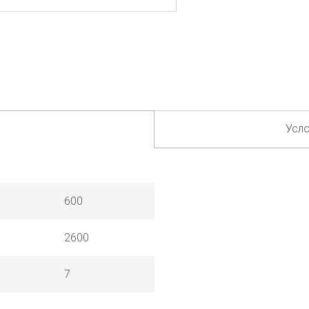
Усло
600
2600
7