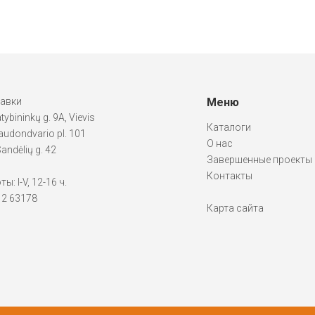
тавки
Меню
atybininkų g. 9A, Vievis
Каталоги
udondvario pl. 101
О нас
andėlių g. 42
Завершенные проекты
Контакты
: I-V, 12-16 ч.
612 63178
Карта сайта