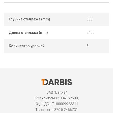
Глубина стеллажа (mm)
300
Длина стеллажа (mm)
2400
Количество уровней
5
UAB "Darbis"
Код компании: 304168500,
Код НДС. LT100009923311
Телефон.:
+370 5 2466731