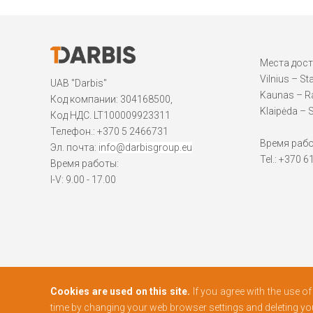
Места дос
Vilnius – St
UAB "Darbis"
Kaunas – Ra
Код компании: 304168500,
Klaipėda – S
Код НДС. LT100009923311
Телефон.:
+370 5 2466731
Время работы
Эл. почта:
info@darbisgroup.eu
Tel.: +370 
Время работы:
I-V: 9.00 - 17.00
Cookies are used on this site.
If you agree with the use o
time by changing your web browser settings and deleting y
© 2026 Все права защищены DARBIS