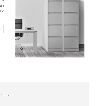
фы
ив
тие
папок.