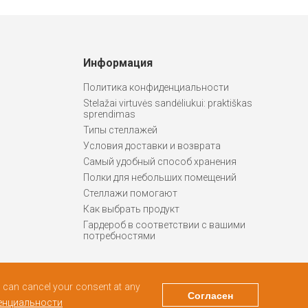
Информация
Политика конфиденциальности
Stelažai virtuvės sandėliukui: praktiškas
sprendimas
Типы стеллажей
Условия доставки и возврата
Самый удобный способ хранения
Полки для небольших помещений
Стеллажи помогают
Как выбрать продукт
Гардероб в соответствии с вашими
потребностями
ou can cancel your consent at any
Согласен
енциальности
Дизайн и программирование