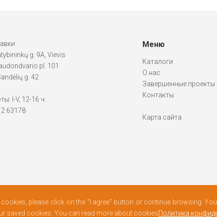
тавки
Меню
atybininkų g. 9A, Vievis
Каталоги
udondvario pl. 101
О нас
andėlių g. 42
Завершенные проекты
Контакты
: I-V, 12-16 ч.
612 63178
Карта сайта
f cookies, please click on the "I agree" button or continue browsing. Y
our saved cookies. You can read more about cookies
Политика конфид