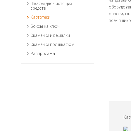
направляю
Шкафы для чистящих
оборудов
средств
опрокидыв
Картотеки
всех ящико
Боксы на ключ
Скамейки и вешалки
Скамейки под шкафом
Распродажа
Кар