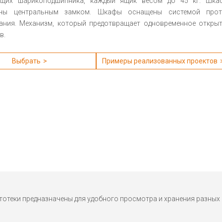
щих шарикоподшипника, каждый ящик весом до 45 кг. Шка
аны центральным замком. Шкафы оснащены системой прот
ания. Механизм, который предотвращает одновременное откры
в.
Выбрать
Примеры реализованных проектов
тотеки предназначены для удобного просмотра и хранения разных 