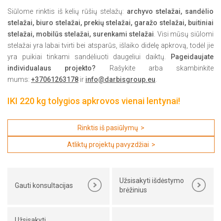
Siūlome rinktis iš kelių rūšių stelažų:
archyvo stelažai, sandėlio
stelažai, biuro stelažai, prekių stelažai, garažo stelažai, buitiniai
stelažai, mobilūs stelažai, surenkami stelažai
. Visi mūsų siūlomi
stelažai yra labai tvirti bei atsparūs, išlaiko didelę apkrovą, todėl jie
yra puikiai tinkami sandėliuoti daugeliui daiktų.
Pageidaujate
individualaus projekto?
Rašykite arba skambinkite
mums:
+37061263178
ir
info@darbisgroup.eu
.
IKI 220 kg tolygios apkrovos vienai lentynai!
Rinktis iš pasiūlymų
Atliktų projektų pavyzdžiai
Užsisakyti išdėstymo
Gauti konsultacijas
brėžinius
Užsisakyti