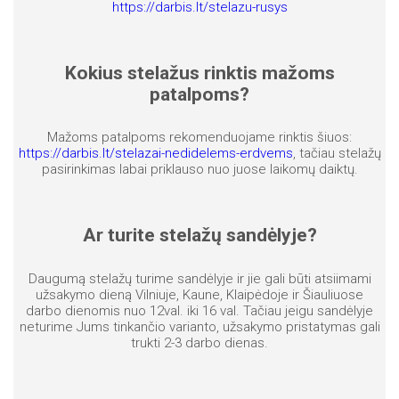
https://darbis.lt/stelazu-rusys
Kokius stelažus rinktis mažoms
patalpoms?
Mažoms patalpoms rekomenduojame rinktis šiuos:
https://darbis.lt/stelazai-nedidelems-erdvems
, tačiau stelažų
pasirinkimas labai priklauso nuo juose laikomų daiktų.
Ar turite stelažų sandėlyje?
Daugumą stelažų turime sandėlyje ir jie gali būti atsiimami
užsakymo dieną Vilniuje, Kaune, Klaipėdoje ir Šiauliuose
darbo dienomis nuo 12val. iki 16 val. Tačiau jeigu sandėlyje
neturime Jums tinkančio varianto, užsakymo pristatymas gali
trukti 2-3 darbo dienas.