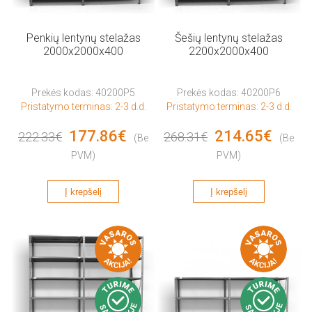
Penkių lentynų stelažas
Šešių lentynų stelažas
2000x2000x400
2200x2000x400
Prekės kodas: 40200P5
Prekės kodas: 40200P6
Pristatymo terminas: 2-3 d.d.
Pristatymo terminas: 2-3 d.d.
177.86€
214.65€
222.33€
268.31€
(Be
(Be
PVM)
PVM)
Į krepšelį
Į krepšelį