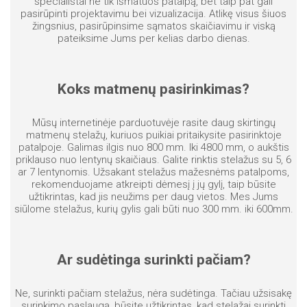
specialistai ne tik išmatuos patalpą, bet taip pat gali
pasirūpinti projektavimu bei vizualizacija. Atlikę visus šiuos
žingsnius, pasirūpinsime sąmatos skaičiavimu ir viską
pateiksime Jums per kelias darbo dienas.
Koks matmenų pasirinkimas?
Mūsų internetinėje parduotuvėje rasite daug skirtingų
matmenų stelažų, kuriuos puikiai pritaikysite pasirinktoje
patalpoje. Galimas ilgis nuo 800 mm. Iki 4800 mm, o aukštis
priklauso nuo lentynų skaičiaus. Galite rinktis stelažus su 5, 6
ar 7 lentynomis. Užsakant stelažus mažesnėms patalpoms,
rekomenduojame atkreipti dėmesį į jų gylį, taip būsite
užtikrintas, kad jis neužims per daug vietos. Mes Jums
siūlome stelažus, kurių gylis gali būti nuo 300 mm. iki 600mm.
Ar sudėtinga surinkti pačiam?
Ne, surinkti pačiam stelažus, nėra sudėtinga. Tačiau užsisakę
surinkimo paslaugą, būsite užtikrintas, kad stelažai surinkti