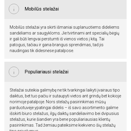
Mobilūs stelažai
Mobilūs stelažai yra skirti išmaniai suplanuotiems dideliems
sandėliams ar saugykloms. Jie tvirtinami ant specialių bėgių
ir gali būti lengvai perstumti iš vienos vietos į kitą. Tai
patogus, tačiau ir gana brangus sprendimas, tad jis
naudingas tik didesnėse patalpose.
Populiariausi stelažai
Stelažai suteikia galimybę ne tik tvarkingai laikyti įvairaus tipo
daiktus, bet tuo pačiu ir sutaupyti vietos ant grindų bet kokioje
norimoje patalpoje. Nors stelažų pasirinkimas mūsų
parduotuvėje ypatingai didelis – iš savo asortimento galime
išskirti biuro stelažus, ilgų daiktų sandėliavimo bei dvipusius
stelažus, kurie šiandien yra bene populiariausias klientų
pasirinkimas. Tad žemiau pateiksime kiekvieno šių stelažų