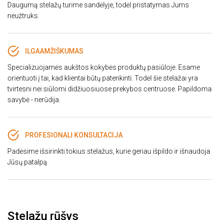
Daugumą stelažų turime sandėlyje, todėl pristatymas Jums
neužtruks.
ILGAAMŽIŠKUMAS
Specializuojamės aukštos kokybės produktų pasiūloje. Esame
orientuoti į tai, kad klientai būtų patenkinti. Todėl šie stelažai yra
tvirtesni nei siūlomi didžiuosiuose prekybos centruose. Papildoma
savybė - nerūdija.
PROFESIONALI KONSULTACIJA
Padėsime išsirinkti tokius stelažus, kurie geriau išpildo ir išnaudoja
Jūsų patalpą.
Stelažų rūšys