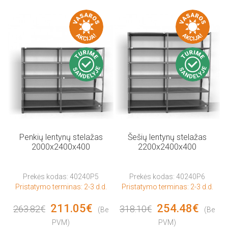
Penkių lentynų stelažas
Šešių lentynų stelažas
2000x2400x400
2200x2400x400
Prekės kodas: 40240P5
Prekės kodas: 40240P6
Pristatymo terminas: 2-3 d.d.
Pristatymo terminas: 2-3 d.d.
211.05€
254.48€
263.82€
318.10€
(Be
(Be
PVM)
PVM)