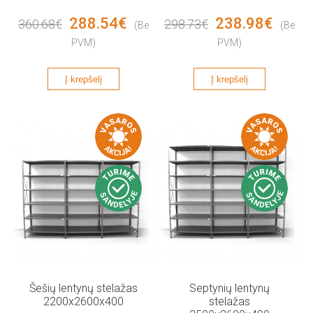
288.54€
238.98€
360.68€
298.73€
(Be
(Be
PVM)
PVM)
Į krepšelį
Į krepšelį
Šešių lentynų stelažas
Septynių lentynų
2200x2600x400
stelažas