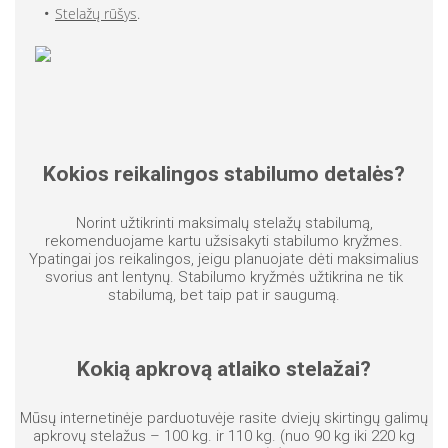
Stelažų rūšys
.
Kokios reikalingos stabilumo detalės?
Norint užtikrinti maksimalų stelažų stabilumą,
rekomenduojame kartu užsisakyti stabilumo kryžmes.
Ypatingai jos reikalingos, jeigu planuojate dėti maksimalius
svorius ant lentynų. Stabilumo kryžmės užtikrina ne tik
stabilumą, bet taip pat ir saugumą.
Kokią apkrovą atlaiko stelažai?
Mūsų internetinėje parduotuvėje rasite dviejų skirtingų galimų
apkrovų stelažus – 100 kg. ir 110 kg. (nuo 90 kg iki 220 kg