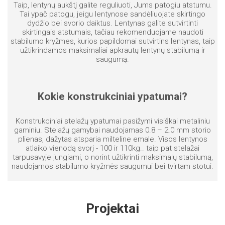
Taip, lentynų aukštį galite reguliuoti, Jums patogiu atstumu.
Tai ypač patogu, jeigu lentynose sandėliuojate skirtingo
dydžio bei svorio daiktus. Lentynas galite sutvirtinti
skirtingais atstumais, tačiau rekomenduojame naudoti
stabilumo kryžmes, kurios papildomai sutvirtins lentynas, taip
užtikrindamos maksimaliai apkrautų lentynų stabilumą ir
saugumą.
Kokie konstrukciniai ypatumai?
Konstrukciniai stelažų ypatumai pasižymi visiškai metaliniu
gaminiu. Stelažų gamybai naudojamas 0.8 – 2.0 mm storio
plienas, dažytas atsparia milteline emale. Visos lentynos
atlaiko vienodą svorį - 100 ir 110kg.. taip pat stelažai
tarpusavyje jungiami, o norint užtikrinti maksimalų stabilumą,
naudojamos stabilumo kryžmės saugumui bei tvirtam stotui.
Projektai