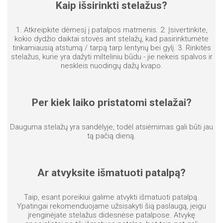
Kaip išsirinkti stelažus?
1. Atkreipkite dėmesį į patalpos matmenis. 2. Įsivertinkite,
kokio dydžio daiktai stovės ant stelažų, kad pasirinktumėte
tinkamiausią atstumą / tarpą tarp lentynų bei gylį. 3. Rinkitės
stelažus, kurie yra dažyti milteliniu būdu - jie nekeis spalvos ir
neskleis nuodingų dažų kvapo.
Per kiek laiko pristatomi stelažai?
Dauguma stelažų yra sandėlyje, todėl atsiėmimas gali būti jau
tą pačią dieną.
Ar atvyksite išmatuoti patalpą?
Taip, esant poreikiui galime atvykti išmatuoti patalpą.
Ypatingai rekomenduojame užsisakyti šią paslaugą, jeigu
įrenginėjate stelažus didesnėse patalpose. Atvykę