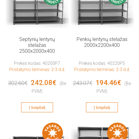
Septynių lentynų
Penkių lentynų stelažas
stelažas
2000x2200x400
2500x2000x400
Prekės kodas: 40200P7
Prekės kodas: 40220P5
Pristatymo terminas: 2-3 d.d.
Pristatymo terminas: 2-3 d.d.
242.08€
194.46€
302.60€
243.07€
(Be
(Be
PVM)
PVM)
Į krepšelį
Į krepšelį