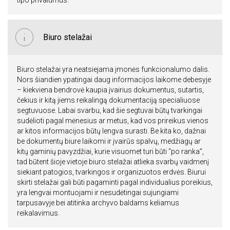
tipo privalumus.
Biuro stelažai
Biuro stelažai yra neatsiejama įmonės funkcionalumo dalis.
Nors šiandien ypatingai daug informacijos laikome debesyje
– kiekviena bendrovė kaupia įvairius dokumentus, sutartis,
čekius ir kitą jiems reikalingą dokumentaciją specialiuose
segtuvuose. Labai svarbu, kad šie segtuvai būtų tvarkingai
sudėlioti pagal mėnesius ar metus, kad vos prireikus vienos
ar kitos informacijos būtų lengva surasti. Be kita ko, dažnai
be dokumentų biure laikomi ir įvairūs spalvų, medžiagų ar
kitų gaminių pavyzdžiai, kurie visuomet turi būti “po ranka”,
tad būtent šioje vietoje biuro stelažai atlieka svarbų vaidmenį
siekiant patogios, tvarkingos ir organizuotos erdvės. Biurui
skirti stelažai gali būti pagaminti pagal individualius poreikius,
yra lengvai montuojami ir nesudėtingai sujungiami
tarpusavyje bei atitinka archyvo baldams keliamus
reikalavimus.