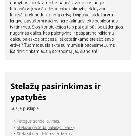
gamybos, pardavimo bei sandėliavimo paslaugas
teikiančios įmonės. Jie suteikia galimybę efektyviau ir
lanksčiau išnaudoti turimą erdvę. Dvipusiai stelažai yra
lengvai pastatomi ir jiems nereikalingas joks papildomas
tvirtinimas. Šios konstukcijos taip pat gali būti be uždengtos
nugarinės dalies, kas palengvina ir paspartina reikiamų
daiktų paieškos procesą. Ieškote tinkamo stelažo savo
erdvei? Tuomet susisiekite su mumis ir padėsime Jums
išsirinkti tinkamiausią sprendimą jau šiandien!
Stelažų pasirinkimas ir
ypatybės
Susiję puslapiai:
Patogus sandėliavimas
.
Stelažai padeda palaikyti tvarką
.
Stelažai nedidelėms erdvėms
.