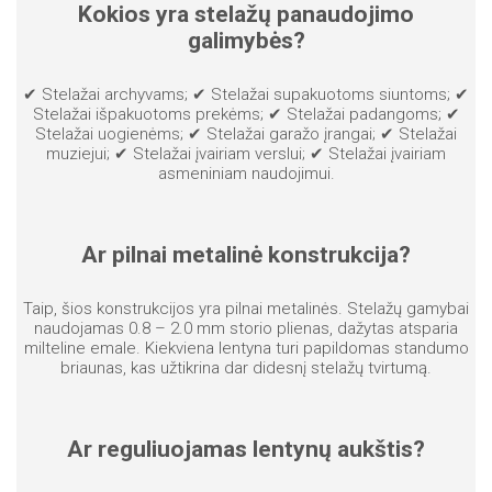
Kokios yra stelažų panaudojimo
galimybės?
✔ Stelažai archyvams; ✔ Stelažai supakuotoms siuntoms; ✔
Stelažai išpakuotoms prekėms; ✔ Stelažai padangoms; ✔
Stelažai uogienėms; ✔ Stelažai garažo įrangai; ✔ Stelažai
muziejui; ✔ Stelažai įvairiam verslui; ✔ Stelažai įvairiam
asmeniniam naudojimui.
Ar pilnai metalinė konstrukcija?
Taip, šios konstrukcijos yra pilnai metalinės. Stelažų gamybai
naudojamas 0.8 – 2.0 mm storio plienas, dažytas atsparia
milteline emale. Kiekviena lentyna turi papildomas standumo
briaunas, kas užtikrina dar didesnį stelažų tvirtumą.
Ar reguliuojamas lentynų aukštis?