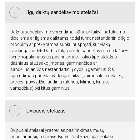
Ilgų daiktų sandėliavimo stelažai
Dažnai sandėliavimo sprendimai būna pritaikyti ne tokiems
dideliems ar ilgiems daiktams, todėl turint nestandartinio ilgio
produktą ar prekę tampa sunku nuspręsti, kur viską
tvarkingai padėti. Darbis.lt ilgų daiktų sandėliavimo stelažai –
bene populiariausias pasirinkimas. Tokio tipo stelažus
dažniausiai užsako įmonės, gaminančios ar
sandėliuojančios nestandartinių dydžių gaminius. Šis
sprendimas padeda tvarkingai laikyti įvairaus ilgio detales,
prekes (pavyzdžiui audinių rulonus, kilimus, lentas,
vamzdžius) bei kitus gaminius.
Dvipusis stelažas
Dvipusiai stelažai yra trečias pasirinkimas mūsų
populiariausiųjų sąraše. Būtent šį stelažų tipą renkasi