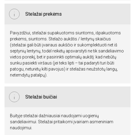
Stelažai prekėms
Pavyzdžiui, stelažai supakuotoms siuntoms, išpakuotoms
prekėms, siuntoms. Stelažo aukštis / lentynų skaičius
(stelažai gali būti įvairaus aukščio ir sukomplektuoti net iš
septynių lentynų, todėl reikėtų apsvarstyti ne tik sandėliavimo
vietos poreikį, bet ir pasirinkti optimalų aukštį: kad nebūtų
sunku pasiekti viršaus (jei teks lipti – tai padaryti turi būti
patogu, neturėtų kilti pavojus) ir stelažas neužstotų langų,
netemdytų patalpų).
Stelažai buičiai
Buityje stelažai dažniausiai naudojami uogienių
sandėliavimui. Stelažai pritaikomi įvairiam asmeniniam
naudojimui.