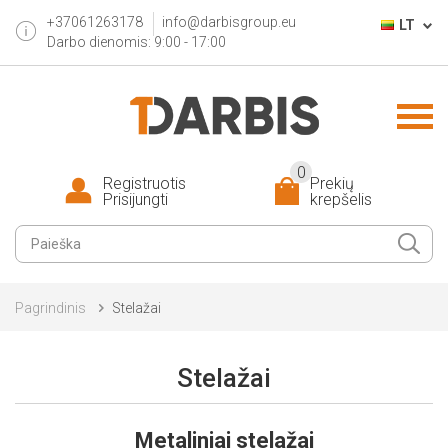
+37061263178
info@darbisgroup.eu
LT
Darbo dienomis: 9:00 - 17:00
0
Registruotis
Prekių
Prisijungti
krepšelis
Pagrindinis
Stelažai
Stelažai
Metaliniai stelažai