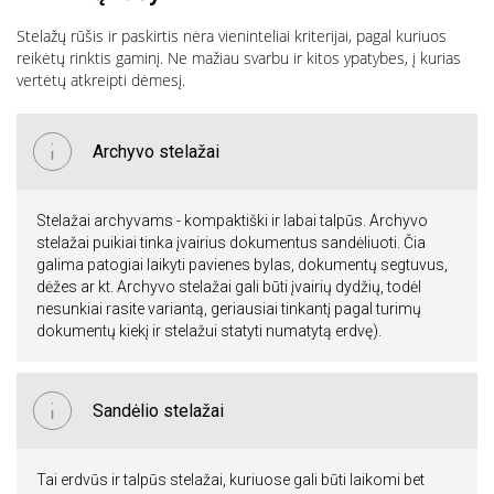
Stelažų rūšis ir paskirtis nėra vieninteliai kriterijai, pagal kuriuos
reikėtų rinktis gaminį. Ne mažiau svarbu ir kitos ypatybes, į kurias
vertėtų atkreipti dėmesį.
Archyvo stelažai
Stelažai archyvams - kompaktiški ir labai talpūs. Archyvo
stelažai puikiai tinka įvairius dokumentus sandėliuoti. Čia
galima patogiai laikyti pavienes bylas, dokumentų segtuvus,
dėžes ar kt. Archyvo stelažai gali būti įvairių dydžių, todėl
nesunkiai rasite variantą, geriausiai tinkantį pagal turimų
dokumentų kiekį ir stelažui statyti numatytą erdvę).
Sandėlio stelažai
Tai erdvūs ir talpūs stelažai, kuriuose gali būti laikomi bet