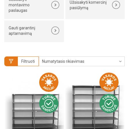
Užsisakyti komercinį
montavimo
pasiūlymą
paslaugas
Gauti garantinį
aptarnavimą
Filtruoti