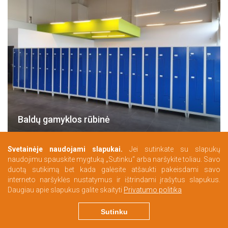
Baldų gamyklos rūbinė
Svetainėje naudojami slapukai.
Jei sutinkate su slapukų
naudojimu spauskite mygtuką „Sutinku“ arba naršykite toliau. Savo
duotą sutikimą bet kada galėsite atšaukti pakeisdami savo
interneto naršyklės nustatymus ir ištrindami įrašytus slapukus.
Daugiau apie slapukus galite skaityti
Privatumo politika
Sutinku