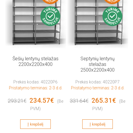
Šešių lentynų stelažas
Septynių lentynų
2200x2200x400
stelažas
2500x2200x400
Prekės kodas: 40220P6
Prekės kodas: 40220P7
Pristatymo terminas: 2-3 d.d.
Pristatymo terminas: 2-3 d.d.
234.57€
265.31€
293.21€
331.64€
(Be
(Be
PVM)
PVM)
Į krepšelį
Į krepšelį