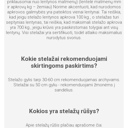
priklausomai nuo lentynos matmenų) (lentelė matmenų mm
ir apkrovų kg – žemiau) Norime akcentuoti, kad nurodomos
apkrovos galimybės yra pateiktos vienai lentynai. Tai reiškia,
kad jeigu stelažo lentynos apkrova 100 kg., o stelažas turi
septynias lentynas, tai reiškia, kad maksimali stelažo apkrova
yra 700 kg., jeigu krūvis yra paskirstomas tolygiai ant visų
lentynų. Visi stelažai yra sertifikuoti, todėl atlaiko maksimalius
nurodytus svorius.
Kokie stelažai rekomenduojami
skirtingoms paskirtims?
Stelažo gylis tarp 30-60 cm rekomenduojamas archyvams.
Stelažai su 50 cm gyliu - rekomenduojami žmonėms į
sandėlius.
Kokios yra stelažų rūšys?
Apie stelažų rūšis plačiau aprašome čia: