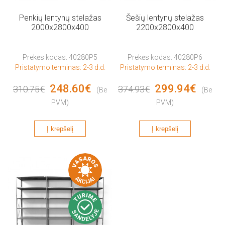
Penkių lentynų stelažas
Šešių lentynų stelažas
2000x2800x400
2200x2800x400
Prekės kodas: 40280P5
Prekės kodas: 40280P6
Pristatymo terminas: 2-3 d.d.
Pristatymo terminas: 2-3 d.d.
248.60€
299.94€
310.75€
374.93€
(Be
(Be
PVM)
PVM)
Į krepšelį
Į krepšelį