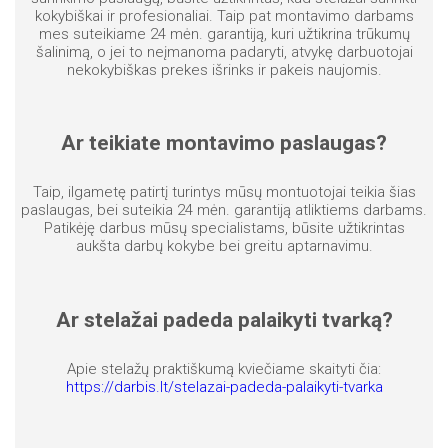
kokybiškai ir profesionaliai. Taip pat montavimo darbams
mes suteikiame 24 mėn. garantiją, kuri užtikrina trūkumų
šalinimą, o jei to neįmanoma padaryti, atvykę darbuotojai
nekokybiškas prekes išrinks ir pakeis naujomis.
Ar teikiate montavimo paslaugas?
Taip, ilgametę patirtį turintys mūsų montuotojai teikia šias
paslaugas, bei suteikia 24 mėn. garantiją atliktiems darbams.
Patikėję darbus mūsų specialistams, būsite užtikrintas
aukšta darbų kokybe bei greitu aptarnavimu.
Ar stelažai padeda palaikyti tvarką?
Apie stelažų praktiškumą kviečiame skaityti čia:
https://darbis.lt/stelazai-padeda-palaikyti-tvarka