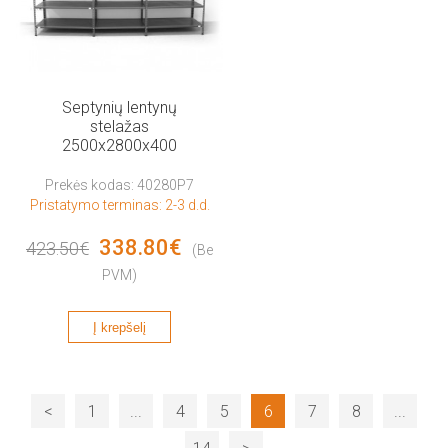
Septynių lentynų
stelažas
2500x2800x400
Prekės kodas: 40280P7
Pristatymo terminas: 2-3 d.d.
338.80€
423.50€
(Be
PVM)
Į krepšelį
<
1
...
4
5
6
7
8
...