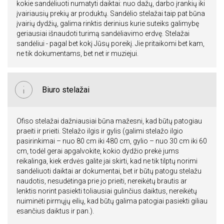
kokie sandėliuoti numatyti daiktai: nuo dažų, darbo įrankių iki
įvairiausių prekių ar produktų. Sandėlio stelažai taip pat būna
įvairių dydžių, galima rinktis derinius kurie suteiks galimybę
geriausiai išnaudoti turimą sandėliavimo erdvę. Stelažai
sandėliui - pagal bet kokį Jūsų poreikį. Jie pritaikomi bet kam,
ne tik dokumentams, bet net ir muziejui.
Biuro stelažai
Ofiso stelažai dažniausiai būna mažesni, kad būtų patogiau
praeiti ir prieiti. Stelažo ilgis ir gylis (galimi stelažo ilgio
pasirinkimai – nuo 80 cm iki 480 cm, gylio – nuo 30 cm iki 60
cm, todėl gerai apgalvokite, kokio dydžio prekė jums
reikalinga, kiek erdvės galite jai skirti, kad ne tik tilptų norimi
sandėliuoti daiktai ar dokumentai, bet ir būtų patogu stelažu
naudotis, nesudėtinga prie jo prieiti, nereikėtų brautis ar
lenktis norint pasiekti toliausiai gulinčius daiktus, nereikėtų
nuiminėti pirmųjų eilių, kad būtų galima patogiai pasiekti giliau
esančius daiktus ir pan.).