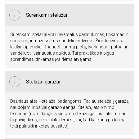
Surenkami stelažai
Surenkami stelažai yra universalus pasirinkimas, tinkamas ir
namams, ir mažesnėms sandėlio erdvėms. Šios lentynos
leidžia optimaliai išnaudoti turimą plotą, tvarkingai ir patogiai
sandėliuoti įvairiausius daiktus. Tai praktiškas ir pigus
sprendimas, tinkamas įvairiems atvejams.
Stelažai garažui
Dažniausiai tai - stelažai padangoms. Tačiau stelažai į garažą
naudojami ir pačiai garažo įrangai. Stelažų atsiėmimo
terminas (nors daugelis siūlomų stelažų gali būti atsiimti jau
tą pačią dieną, atkreipkite dėmesį į tai, kad kai kurių prekių gali
tekti palaukti ir kelias savaites).