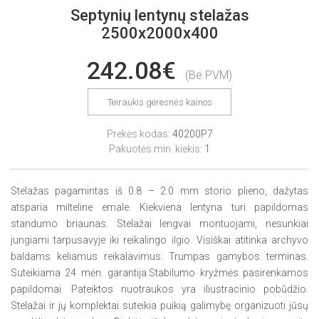
Septynių lentynų stelažas
2500x2000x400
242.08€
(Be PVM)
Teiraukis geresnės kainos
Prekės kodas:
40200P7
Pakuotės min. kiekis:
1
Stelažas pagamintas iš 0.8 – 2.0 mm storio plieno, dažytas
atsparia milteline emale. Kiekviena lentyna turi papildomas
standumo briaunas. Stelažai lengvai montuojami, nesunkiai
jungiami tarpusavyje iki reikalingo ilgio. Visiškai atitinka archyvo
baldams keliamus reikalavimus. Trumpas gamybos terminas.
Suteikiama 24 mėn. garantija.Stabilumo kryžmės pasirenkamos
papildomai. Pateiktos nuotraukos yra iliustracinio pobūdžio.
Stelažai ir jų komplektai suteikia puikią galimybę organizuoti jūsų