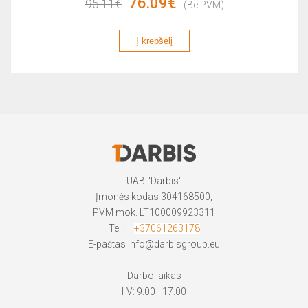
76.09€
95.11€
(Be PVM)
Į krepšelį
UAB "Darbis"
Įmonės kodas 304168500,
PVM mok. LT100009923311
Tel.:
+37061263178
E-paštas
info@darbisgroup.eu
Darbo laikas
I-V: 9.00 - 17.00