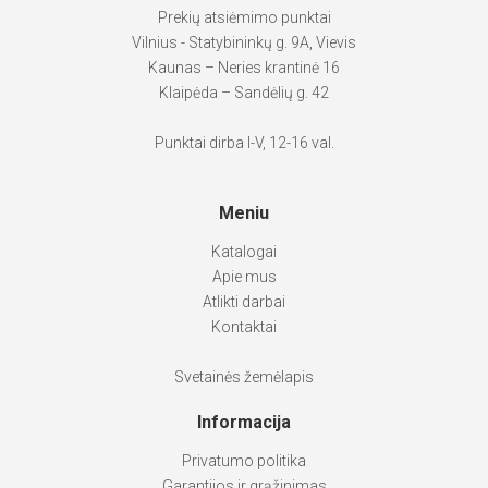
Prekių atsiėmimo punktai
Vilnius - Statybininkų g. 9A, Vievis
Kaunas – Neries krantinė 16
Klaipėda – Sandėlių g. 42
Punktai dirba I-V, 12-16 val.
Meniu
Katalogai
Apie mus
Atlikti darbai
Kontaktai
Svetainės žemėlapis
Informacija
Privatumo politika
Garantijos ir grąžinimas