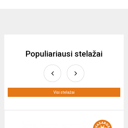
Populiariausi stelažai
Visi stelažai