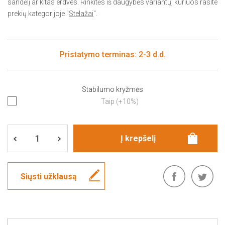
sandėlį ar kitas erdves. Rinkitės iš daugybės variantų, kuriuos rasite
prekių kategorijoje "
Stelažai
".
Pristatymo terminas: 2-3 d.d.
Stabilumo kryžmės
Taip (+10%)
Siųsti užklausą