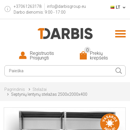
+37061263178
info@darbisgroup.eu
LT
Darbo dienomis: 9:00 - 17:00
0
Registruotis
Prekių
Prisijungti
krepšelis
Pagrindinis
Stelažai
Septynių lentynų stelažas 2500x2000x400