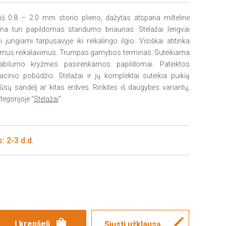
š 0.8 – 2.0 mm storio plieno, dažytas atsparia milteline
yna turi papildomas standumo briaunas. Stelažai lengvai
jungiami tarpusavyje iki reikalingo ilgio. Visiškai atitinka
amus reikalavimus. Trumpas gamybos terminas. Suteikiama
tabilumo kryžmės pasirenkamos papildomai. Pateiktos
acinio pobūdžio. Stelažai ir jų komplektai suteikia puikią
ūsų sandėlį ar kitas erdves. Rinkitės iš daugybės variantų,
tegorijoje "
Stelažai
".
: 2-3 d.d.
Siųsti užklausą