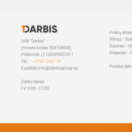
Prekių atsi
Vilnius - Sta
UAB "Darbis"
Kaunas – Ne
Įmonės kodas 304168500,
Klaipėda – S
PVM mok. LT100009923311
Tel.:
+37061263178
Punktai dirba
E-paštas
info@darbisgroup.eu
Darbo laikas
I-V: 9.00 - 17.00