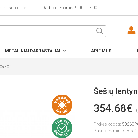
darbisgroup.eu
Darbo dienomis: 9:00 - 17:00
METALINIAI DARBASTALIAI
APIE MUS
00x500
Šešių lenty
354.68€
Prekės kodas:
50260P
Pakuotės min. kiekis:
1