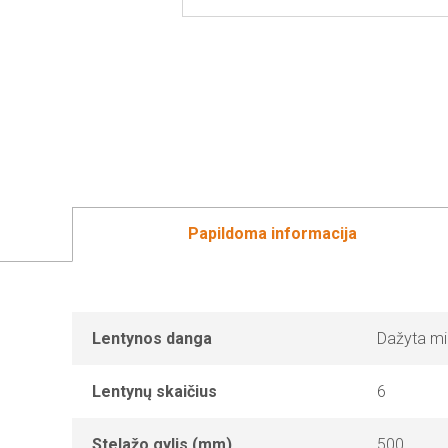
Papildoma informacija
Lentynos danga
Dažyta mi
Lentynų skaičius
6
Stelažo gylis (mm)
500