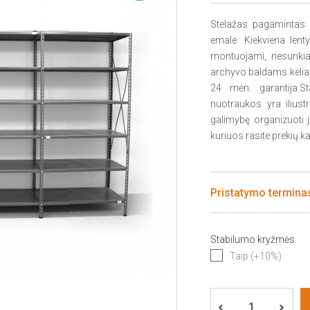
Stelažas pagamintas i
emale. Kiekviena lent
montuojami, nesunkiai 
archyvo baldams keli
24 mėn. garantija.S
nuotraukos yra iliustr
galimybę organizuoti j
kuriuos rasite prekių ka
Pristatymo terminas
Stabilumo kryžmės
Taip (+10%)