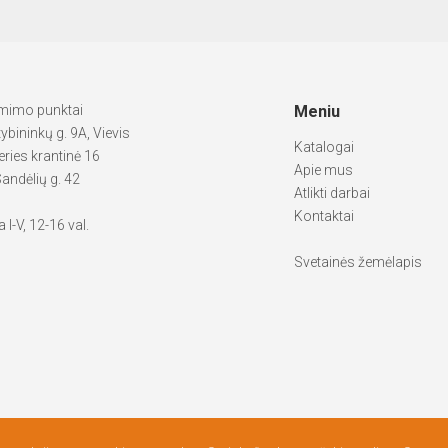
ėmimo punktai
Meniu
tybininkų g. 9A, Vievis
Katalogai
ries krantinė 16
Apie mus
andėlių g. 42
Atlikti darbai
Kontaktai
 I-V, 12-16 val.
Svetainės žemėlapis