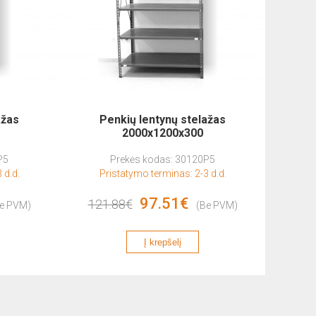
ažas
Penkių lentynų stelažas
P
2000x1200x300
P5
Prekės kodas: 30120P5
 d.d.
Pristatymo terminas: 2-3 d.d.
Pr
97.51€
121.88€
423.
e PVM)
(Be PVM)
Į krepšelį