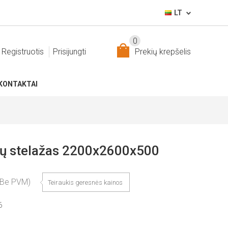
LT
0
Registruotis
Prisijungti
Prekių krepšelis
KONTAKTAI
nų stelažas 2200x2600x500
(Be PVM)
Teiraukis geresnės kainos
6