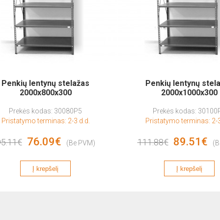
Penkių lentynų stelažas
Penkių lentynų stel
2000x800x300
2000x1000x300
Prekės kodas: 30080P5
Prekės kodas: 30100
Pristatymo terminas: 2-3 d.d.
Pristatymo terminas: 2-3
76.09€
89.51€
95.11€
111.88€
(Be PVM)
(B
Į krepšelį
Į krepšelį