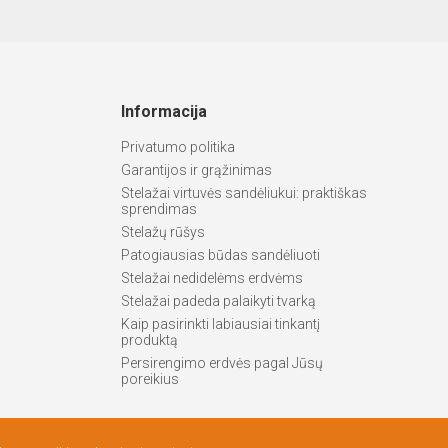
Informacija
Privatumo politika
Garantijos ir grąžinimas
Stelažai virtuvės sandėliukui: praktiškas
sprendimas
Stelažų rūšys
Patogiausias būdas sandėliuoti
Stelažai nedidelėms erdvėms
Stelažai padeda palaikyti tvarką
Kaip pasirinkti labiausiai tinkantį
produktą
Persirengimo erdvės pagal Jūsų
poreikius