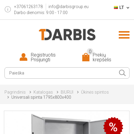
+37061263178
info@darbisgroup.eu
LT
Darbo dienomis: 9:00 - 17:00
0
Registruotis
Prekių
Prisijungti
krepšelis
Pagrindinis
Katalogas
BIURUI
Ūkinės spintos
Universali spinta 1795x800x400