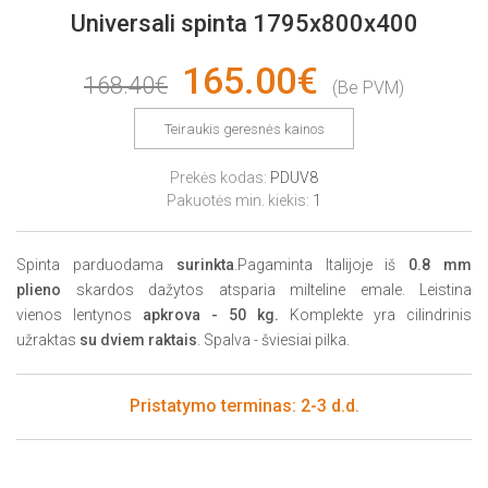
Universali spinta 1795x800x400
165.00€
168.40€
(Be PVM)
Teiraukis geresnės kainos
Prekės kodas:
PDUV8
Pakuotės min. kiekis:
1
Spinta parduodama
surinkta
.
Pagaminta Italijoje iš
0.8 mm
plieno
skardos dažytos atsparia milteline emale.
Leistina
vienos
lentynos
apkrova - 50 kg
.
Komplekte yra cilindrinis
užraktas
su dviem raktais
.
Spalva - šviesiai pilka.
Pristatymo terminas: 2-3 d.d.