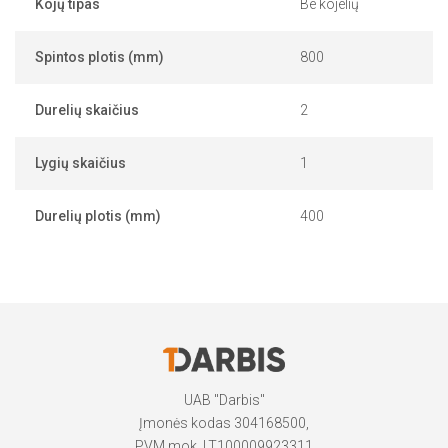
Kojų tipas
Be kojelių
Spintos plotis (mm)
800
Durelių skaičius
2
Lygių skaičius
1
Durelių plotis (mm)
400
UAB "Darbis"
Įmonės kodas 304168500,
PVM mok. LT100009923311