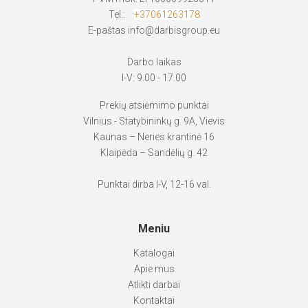
Tel.:
+37061263178
E-paštas
info@darbisgroup.eu
Darbo laikas
I-V: 9.00 - 17.00
Prekių atsiėmimo punktai
Vilnius - Statybininkų g. 9A, Vievis
Kaunas – Neries krantinė 16
Klaipėda – Sandėlių g. 42
Punktai dirba I-V, 12-16 val.
Meniu
Katalogai
Apie mus
Atlikti darbai
Kontaktai