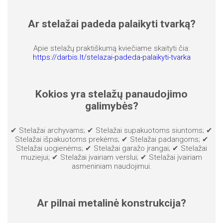
Ar stelažai padeda palaikyti tvarką?
Apie stelažų praktiškumą kviečiame skaityti čia:
https://darbis.lt/stelazai-padeda-palaikyti-tvarka
Kokios yra stelažų panaudojimo
galimybės?
✔ Stelažai archyvams; ✔ Stelažai supakuotoms siuntoms; ✔
Stelažai išpakuotoms prekėms; ✔ Stelažai padangoms; ✔
Stelažai uogienėms; ✔ Stelažai garažo įrangai; ✔ Stelažai
muziejui; ✔ Stelažai įvairiam verslui; ✔ Stelažai įvairiam
asmeniniam naudojimui.
Ar pilnai metalinė konstrukcija?