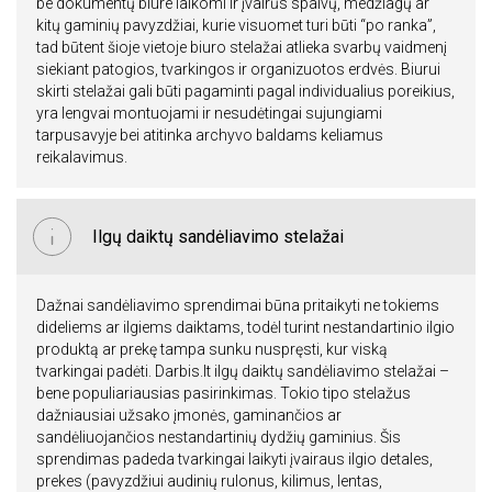
be dokumentų biure laikomi ir įvairūs spalvų, medžiagų ar
kitų gaminių pavyzdžiai, kurie visuomet turi būti “po ranka”,
tad būtent šioje vietoje biuro stelažai atlieka svarbų vaidmenį
siekiant patogios, tvarkingos ir organizuotos erdvės. Biurui
skirti stelažai gali būti pagaminti pagal individualius poreikius,
yra lengvai montuojami ir nesudėtingai sujungiami
tarpusavyje bei atitinka archyvo baldams keliamus
reikalavimus.
Ilgų daiktų sandėliavimo stelažai
Dažnai sandėliavimo sprendimai būna pritaikyti ne tokiems
dideliems ar ilgiems daiktams, todėl turint nestandartinio ilgio
produktą ar prekę tampa sunku nuspręsti, kur viską
tvarkingai padėti. Darbis.lt ilgų daiktų sandėliavimo stelažai –
bene populiariausias pasirinkimas. Tokio tipo stelažus
dažniausiai užsako įmonės, gaminančios ar
sandėliuojančios nestandartinių dydžių gaminius. Šis
sprendimas padeda tvarkingai laikyti įvairaus ilgio detales,
prekes (pavyzdžiui audinių rulonus, kilimus, lentas,