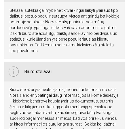
Stelažai suteikia galimybę ne tik tvarkingai laikyti įvairaus tipo
daiktus, bet tuo pačiu ir sutaupyti vietos ant grindų bet kokioje
norimoje patalpoje. Nors stelažų pasirinkimas mūsų
parduotuvėje ypatingai didelis – iš savo asortimento galime
išskirti biuro stelažus, ilgų daiktų sandėliavimo bei dvipusius
stelažus, kurie šiandien yra bene populiariausias klientų
pasirinkimas. Tad žemiau pateiksime kiekvieno šių stelažų
tipo privalumus.
Biuro stelažai
Biuro stelažai yra neatsiejama įmonės funkcionalumo dalis.
Nors šiandien ypatingai daug informacijos laikome debesyje
– kiekviena bendrovė kaupia įvairius dokumentus, sutartis,
čekius ir kitą jiems reikalingą dokumentaciją specialiuose
segtuvuose. Labai svarbu, kad šie segtuvai būtų tvarkingai
sudėlioti pagal mėnesius ar metus, kad vos prireikus vienos
ar kitos informacijos būtų lengva surasti. Be kita ko, dažnai