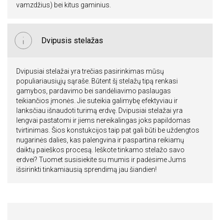
vamzdžius) bei kitus gaminius.
Dvipusis stelažas
Dvipusiai stelažai yra trečias pasirinkimas mūsų
populiariausiųjų sąraše. Būtent šį stelažų tipą renkasi
gamybos, pardavimo bei sandėliavimo paslaugas
teikiančios įmonės. Jie suteikia galimybę efektyviau ir
lanksčiau išnaudoti turimą erdvę. Dvipusiai stelažai yra
lengvai pastatomi ir jiems nereikalingas joks papildomas
tvirtinimas. Šios konstukcijos taip pat gali būti be uždengtos
nugarinės dalies, kas palengvina ir paspartina reikiamų
daiktų paieškos procesą. Ieškote tinkamo stelažo savo
erdvei? Tuomet susisiekite su mumis ir padėsime Jums
išsirinkti tinkamiausią sprendimą jau šiandien!