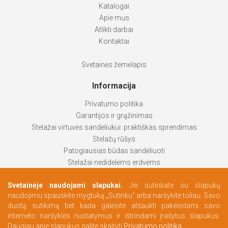
Katalogai
Apie mus
Atlikti darbai
Kontaktai
Svetainės žemėlapis
Informacija
Privatumo politika
Garantijos ir grąžinimas
Stelažai virtuvės sandėliukui: praktiškas sprendimas
Stelažų rūšys
Patogiausias būdas sandėliuoti
Stelažai nedidelėms erdvėms
Stelažai padeda palaikyti tvarką
Svetainėje naudojami slapukai.
Jei sutinkate su slapukų
Kaip pasirinkti labiausiai tinkantį produktą
naudojimu spauskite mygtuką „Sutinku“ arba naršykite toliau. Savo
Persirengimo erdvės pagal Jūsų poreikius
duotą sutikimą bet kada galėsite atšaukti pakeisdami savo
interneto naršyklės nustatymus ir ištrindami įrašytus slapukus.
Daugiau apie slapukus galite skaityti
Privatumo politika