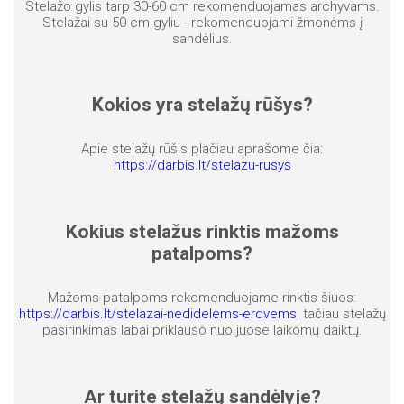
Stelažo gylis tarp 30-60 cm rekomenduojamas archyvams.
Stelažai su 50 cm gyliu - rekomenduojami žmonėms į
sandėlius.
Kokios yra stelažų rūšys?
Apie stelažų rūšis plačiau aprašome čia:
https://darbis.lt/stelazu-rusys
Kokius stelažus rinktis mažoms
patalpoms?
Mažoms patalpoms rekomenduojame rinktis šiuos:
https://darbis.lt/stelazai-nedidelems-erdvems
, tačiau stelažų
pasirinkimas labai priklauso nuo juose laikomų daiktų.
Ar turite stelažų sandėlyje?