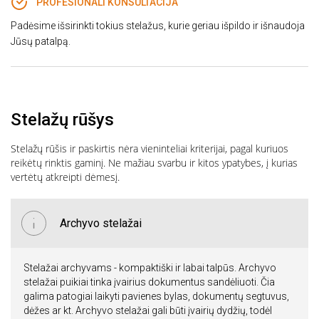
PROFESIONALI KONSULTACIJA
Padėsime išsirinkti tokius stelažus, kurie geriau išpildo ir išnaudoja
Jūsų patalpą.
Stelažų rūšys
Stelažų rūšis ir paskirtis nėra vieninteliai kriterijai, pagal kuriuos
reikėtų rinktis gaminį. Ne mažiau svarbu ir kitos ypatybes, į kurias
vertėtų atkreipti dėmesį.
Archyvo stelažai
Stelažai archyvams - kompaktiški ir labai talpūs. Archyvo
stelažai puikiai tinka įvairius dokumentus sandėliuoti. Čia
galima patogiai laikyti pavienes bylas, dokumentų segtuvus,
dėžes ar kt. Archyvo stelažai gali būti įvairių dydžių, todėl