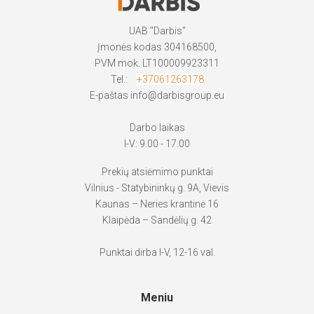
UAB "Darbis"
Įmonės kodas 304168500,
PVM mok. LT100009923311
Tel.:
+37061263178
E-paštas
info@darbisgroup.eu
Darbo laikas
I-V: 9.00 - 17.00
Prekių atsiėmimo punktai
Vilnius - Statybininkų g. 9A, Vievis
Kaunas – Neries krantinė 16
Klaipėda – Sandėlių g. 42
Punktai dirba I-V, 12-16 val.
Meniu