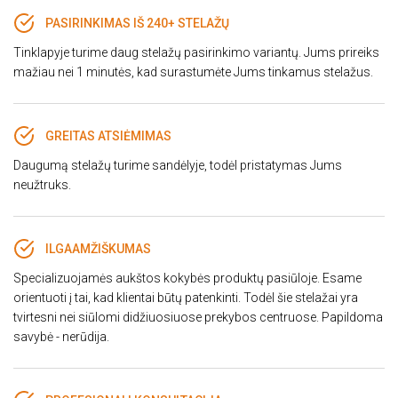
PASIRINKIMAS IŠ 240+ STELAŽŲ
Tinklapyje turime daug stelažų pasirinkimo variantų. Jums prireiks
mažiau nei 1 minutės, kad surastumėte Jums tinkamus stelažus.
GREITAS ATSIĖMIMAS
Daugumą stelažų turime sandėlyje, todėl pristatymas Jums
neužtruks.
ILGAAMŽIŠKUMAS
Specializuojamės aukštos kokybės produktų pasiūloje. Esame
orientuoti į tai, kad klientai būtų patenkinti. Todėl šie stelažai yra
tvirtesni nei siūlomi didžiuosiuose prekybos centruose. Papildoma
savybė - nerūdija.