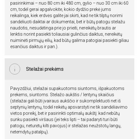
pasirinkimai – nuo 80 cm iki 480 cm, gylio – nuo 30 cm iki 60
cm, todėl gerai apgalvokite, kokio dydžio prekė jums
reikalinga, kiek erdvės galite jai skirti, kad ne tik tilptų norimi
sandėliuoti daiktai ar dokumentai, bet ir būtų patogu stelažu
naudotis, nesudėtinga prie jo prieiti, nereikėtų brautis ar
lenktis norint pasiekti toliausiai gulinčius daiktus, nereikėtų
nuiminėti pirmųjų eilių, kad būtų galima patogiai pasiekti giliau
esančius daiktus ir pan.).
Stelažai prekėms
Pavyzdžiui, stelažai supakuotoms siuntoms, išpakuotoms
prekėms, siuntoms. Stelažo aukštis / lentynų skaičius
(stelažai gali būti įvairaus aukščio ir sukomplektuoti net iš
septynių lentynų, todėl reikėtų apsvarstyti ne tik sandėliavimo
vietos poreikį, bet ir pasirinkti optimalų aukštį: kad nebūtų
sunku pasiekti viršaus (jei teks lipti – tai padaryti turi būti
patogu, neturėtų kilti pavojus) ir stelažas neužstotų langų,
netemdytų patalpų).