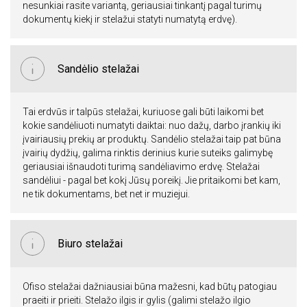
nesunkiai rasite variantą, geriausiai tinkantį pagal turimų
dokumentų kiekį ir stelažui statyti numatytą erdvę).
Sandėlio stelažai
Tai erdvūs ir talpūs stelažai, kuriuose gali būti laikomi bet
kokie sandėliuoti numatyti daiktai: nuo dažų, darbo įrankių iki
įvairiausių prekių ar produktų. Sandėlio stelažai taip pat būna
įvairių dydžių, galima rinktis derinius kurie suteiks galimybę
geriausiai išnaudoti turimą sandėliavimo erdvę. Stelažai
sandėliui - pagal bet kokį Jūsų poreikį. Jie pritaikomi bet kam,
ne tik dokumentams, bet net ir muziejui.
Biuro stelažai
Ofiso stelažai dažniausiai būna mažesni, kad būtų patogiau
praeiti ir prieiti. Stelažo ilgis ir gylis (galimi stelažo ilgio