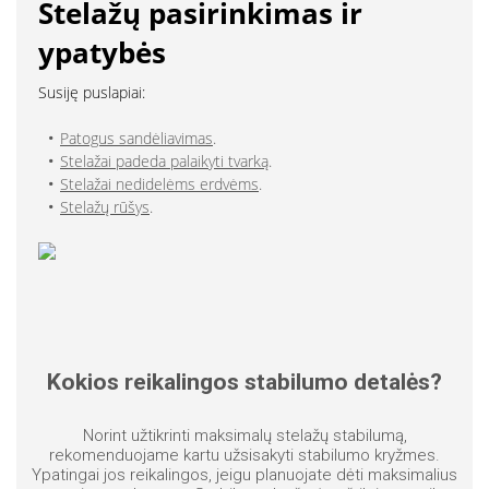
Stelažų pasirinkimas ir
ypatybės
Susiję puslapiai:
Patogus sandėliavimas
.
Stelažai padeda palaikyti tvarką
.
Stelažai nedidelėms erdvėms
.
Stelažų rūšys
.
Kokios reikalingos stabilumo detalės?
Norint užtikrinti maksimalų stelažų stabilumą,
rekomenduojame kartu užsisakyti stabilumo kryžmes.
Ypatingai jos reikalingos, jeigu planuojate dėti maksimalius