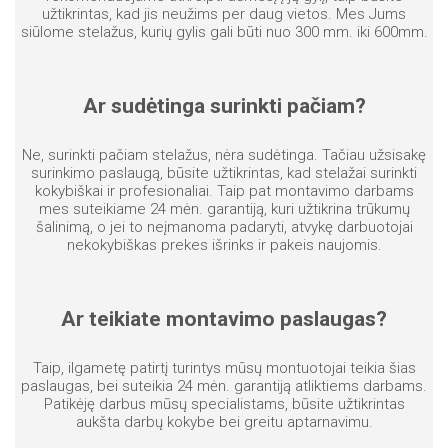
užtikrintas, kad jis neužims per daug vietos. Mes Jums
siūlome stelažus, kurių gylis gali būti nuo 300 mm. iki 600mm.
Ar sudėtinga surinkti pačiam?
Ne, surinkti pačiam stelažus, nėra sudėtinga. Tačiau užsisakę
surinkimo paslaugą, būsite užtikrintas, kad stelažai surinkti
kokybiškai ir profesionaliai. Taip pat montavimo darbams
mes suteikiame 24 mėn. garantiją, kuri užtikrina trūkumų
šalinimą, o jei to neįmanoma padaryti, atvykę darbuotojai
nekokybiškas prekes išrinks ir pakeis naujomis.
Ar teikiate montavimo paslaugas?
Taip, ilgametę patirtį turintys mūsų montuotojai teikia šias
paslaugas, bei suteikia 24 mėn. garantiją atliktiems darbams.
Patikėję darbus mūsų specialistams, būsite užtikrintas
aukšta darbų kokybe bei greitu aptarnavimu.