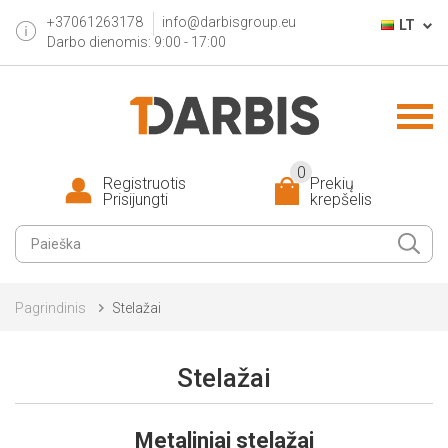
+37061263178
info@darbisgroup.eu
LT
Darbo dienomis: 9:00 - 17:00
0
Registruotis
Prekių
Prisijungti
krepšelis
Pagrindinis
Stelažai
Stelažai
Metaliniai stelažai