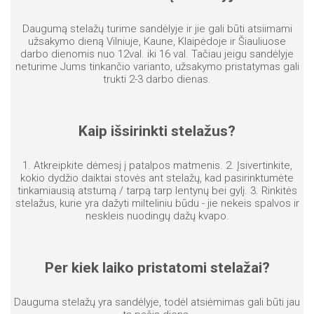
Daugumą stelažų turime sandėlyje ir jie gali būti atsiimami
užsakymo dieną Vilniuje, Kaune, Klaipėdoje ir Šiauliuose
darbo dienomis nuo 12val. iki 16 val. Tačiau jeigu sandėlyje
neturime Jums tinkančio varianto, užsakymo pristatymas gali
trukti 2-3 darbo dienas.
Kaip išsirinkti stelažus?
1. Atkreipkite dėmesį į patalpos matmenis. 2. Įsivertinkite,
kokio dydžio daiktai stovės ant stelažų, kad pasirinktumėte
tinkamiausią atstumą / tarpą tarp lentynų bei gylį. 3. Rinkitės
stelažus, kurie yra dažyti milteliniu būdu - jie nekeis spalvos ir
neskleis nuodingų dažų kvapo.
Per kiek laiko pristatomi stelažai?
Dauguma stelažų yra sandėlyje, todėl atsiėmimas gali būti jau