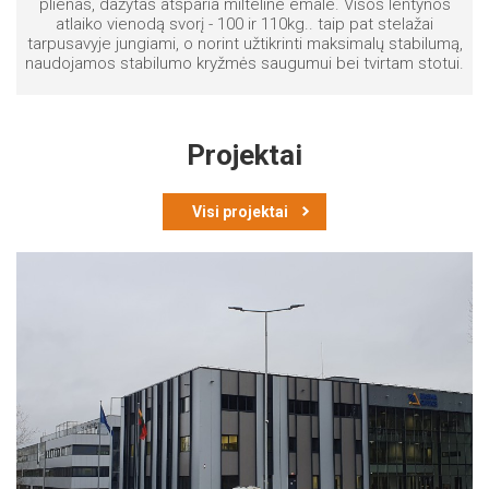
plienas, dažytas atsparia milteline emale. Visos lentynos
atlaiko vienodą svorį - 100 ir 110kg.. taip pat stelažai
tarpusavyje jungiami, o norint užtikrinti maksimalų stabilumą,
naudojamos stabilumo kryžmės saugumui bei tvirtam stotui.
Projektai
Visi projektai