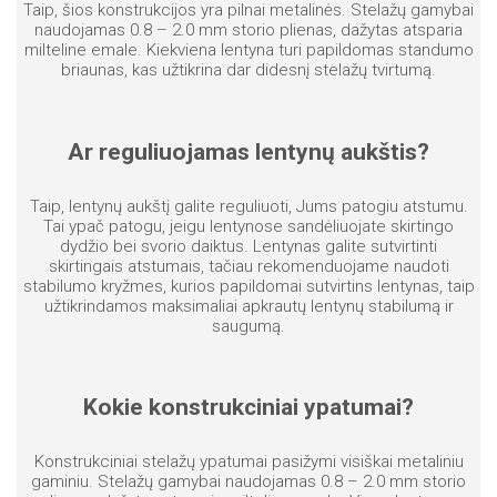
Taip, šios konstrukcijos yra pilnai metalinės. Stelažų gamybai
naudojamas 0.8 – 2.0 mm storio plienas, dažytas atsparia
milteline emale. Kiekviena lentyna turi papildomas standumo
briaunas, kas užtikrina dar didesnį stelažų tvirtumą.
Ar reguliuojamas lentynų aukštis?
Taip, lentynų aukštį galite reguliuoti, Jums patogiu atstumu.
Tai ypač patogu, jeigu lentynose sandėliuojate skirtingo
dydžio bei svorio daiktus. Lentynas galite sutvirtinti
skirtingais atstumais, tačiau rekomenduojame naudoti
stabilumo kryžmes, kurios papildomai sutvirtins lentynas, taip
užtikrindamos maksimaliai apkrautų lentynų stabilumą ir
saugumą.
Kokie konstrukciniai ypatumai?
Konstrukciniai stelažų ypatumai pasižymi visiškai metaliniu
gaminiu. Stelažų gamybai naudojamas 0.8 – 2.0 mm storio