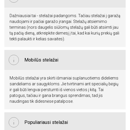
Dažniausiai tai - stelažai padangoms. Tačiau stelažai į garažą
naudojami ir pačiai garažo įrangai. Stelažų atsiėmimo
terminas (nors daugelis siūlomų stelažų gali būti atsiimti jau
tą pačią dieną, atkreipkite dėmesį į tai, kad kai kurių prekių gali
tekti palaukti ir kelias savaites).
Mobilūs stelažai
Mobilūs stelažai yra skirti išmaniai suplanuotiems dideliems
sandėliams ar saugykloms. Jie tvirtinami ant specialių bėgių
ir gali būti lengvai perstumti iš vienos vietos į kitą. Tai
patogus, tačiau ir gana brangus sprendimas, tad jis
naudingas tik didesnėse patalpose.
Populiariausi stelažai