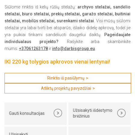
Siūlome rinktis iš kelių rūšių stelažų:
archyvo stelažai, sandėlio
stelažai, biuro stelažai, prekių stelažai, garažo stelažai, buitiniai
stelažai, mobilūs stelažai, surenkami stelažai
. Visi mūsų siūlomi
stelažai yra labai tvirti bei atsparūs, išlaiko didelę apkrovą, todėl jie
yra puikiai tinkami sandėliuoti daugeliui daiktų.
Pageidaujate
individualaus projekto?
Rašykite arba skambinkite
mums:
+37061263178
ir
info@darbisgroup.eu
.
IKI 220 kg tolygios apkrovos vienai lentynai!
Rinktis iš pasiūlymų
Atliktų projektų pavyzdžiai
Užsisakyti išdėstymo
Gauti konsultacijas
brėžinius
Užsisakyti