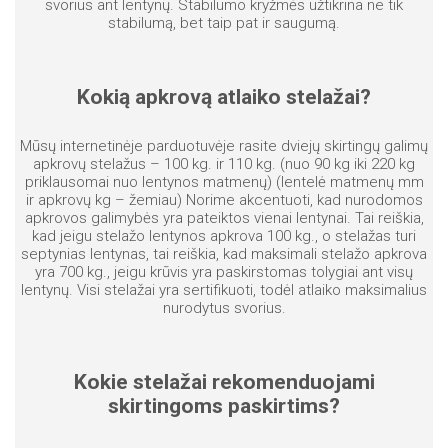
svorius ant lentynų. Stabilumo kryžmės užtikrina ne tik
stabilumą, bet taip pat ir saugumą.
Kokią apkrovą atlaiko stelažai?
Mūsų internetinėje parduotuvėje rasite dviejų skirtingų galimų
apkrovų stelažus – 100 kg. ir 110 kg. (nuo 90 kg iki 220 kg
priklausomai nuo lentynos matmenų) (lentelė matmenų mm
ir apkrovų kg – žemiau) Norime akcentuoti, kad nurodomos
apkrovos galimybės yra pateiktos vienai lentynai. Tai reiškia,
kad jeigu stelažo lentynos apkrova 100 kg., o stelažas turi
septynias lentynas, tai reiškia, kad maksimali stelažo apkrova
yra 700 kg., jeigu krūvis yra paskirstomas tolygiai ant visų
lentynų. Visi stelažai yra sertifikuoti, todėl atlaiko maksimalius
nurodytus svorius.
Kokie stelažai rekomenduojami
skirtingoms paskirtims?