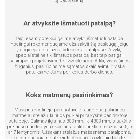
tą pačią dieną.
Ar atvyksite išmatuoti patalpą?
Taip, esant poreikiui galime atvykti išmatuoti patalpą.
Ypatingai rekomenduojame užsisakyti šią paslaugą, jeigu
įrenginėjate stelažus didesnėse patalpose. Atvykę
specialistai ne tik išmatuos patalpą, bet taip pat gali
pasirūpinti projektavimu bei vizualizacija. Atlikę visus šiuos
žingsnius, pasirūpinsime sąmatos skaičiavimu ir viską
pateiksime Jums per kelias darbo dienas.
Koks matmenų pasirinkimas?
Mūsų internetinėje parduotuvėje rasite daug skirtingų
matmenų stelažų, kuriuos puikiai pritaikysite pasirinktoje
patalpoje. Galimas ilgis nuo 800 mm. Iki 4800 mm, o aukštis
priklauso nuo lentynų skaičiaus. Galite rinktis stelažus su 5, 6
ar 7 lentynomis. Užsakant stelažus mažesnėms patalpoms,
rekomenduojame atkreipti dėmesį į jų gylį, taip būsite