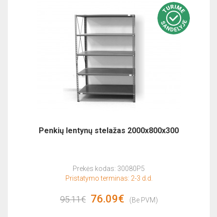
Penkių lentynų stelažas 2000x800x300
Prekės kodas: 30080P5
Pristatymo terminas: 2-3 d.d.
76.09€
95.11€
(Be PVM)