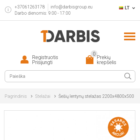
+37061263178
info@darbisgroup.eu
LT
Darbo dienomis: 9:00 - 17:00
0
Registruotis
Prekių
Prisijungti
krepšelis
Pagrindinis
Stelažai
Šešių lentynų stelažas 2200x4800x500