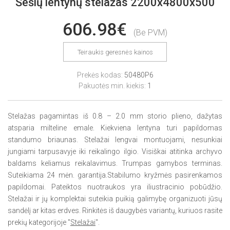
Šešių lentynų stelažas 2200x4800x500
606.98€
(Be PVM)
Teiraukis geresnės kainos
Prekės kodas:
50480P6
Pakuotės min. kiekis:
1
Stelažas pagamintas iš 0.8 – 2.0 mm storio plieno, dažytas
atsparia milteline emale. Kiekviena lentyna turi papildomas
standumo briaunas. Stelažai lengvai montuojami, nesunkiai
jungiami tarpusavyje iki reikalingo ilgio. Visiškai atitinka archyvo
baldams keliamus reikalavimus. Trumpas gamybos terminas.
Suteikiama 24 mėn. garantija.Stabilumo kryžmės pasirenkamos
papildomai. Pateiktos nuotraukos yra iliustracinio pobūdžio.
Stelažai ir jų komplektai suteikia puikią galimybę organizuoti jūsų
sandėlį ar kitas erdves. Rinkitės iš daugybės variantų, kuriuos rasite
prekių kategorijoje "
Stelažai
".