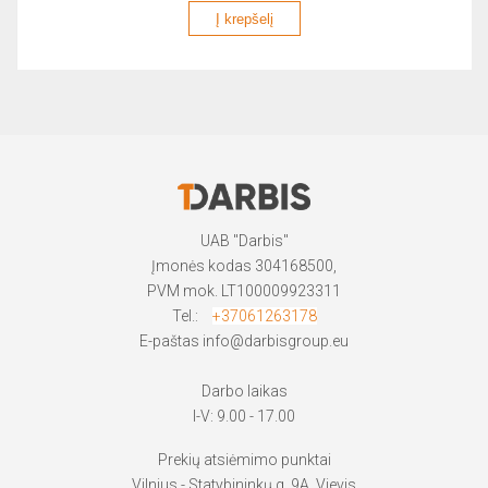
Į krepšelį
UAB "Darbis"
Įmonės kodas 304168500,
PVM mok. LT100009923311
Tel.:
+37061263178
E-paštas
info@darbisgroup.eu
Darbo laikas
I-V: 9.00 - 17.00
Prekių atsiėmimo punktai
Vilnius - Statybininkų g. 9A, Vievis