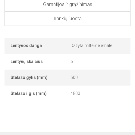
Garantijos ir grąžinimas
Įrankių juosta
Lentynos danga
Dažyta milteline emale
Lentynų skaičius
6
Stelažo gylis (mm)
500
Stelažo ilgis (mm)
4800