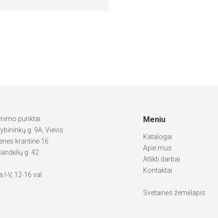
ėmimo punktai
Meniu
tybininkų g. 9A, Vievis
Katalogai
ries krantinė 16
Apie mus
andėlių g. 42
Atlikti darbai
Kontaktai
 I-V, 12-16 val.
Svetainės žemėlapis