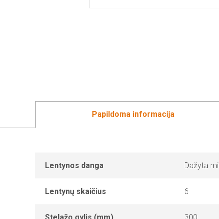
Papildoma informacija
Lentynos danga
Dažyta mi
Lentynų skaičius
6
Stelažo gylis (mm)
300