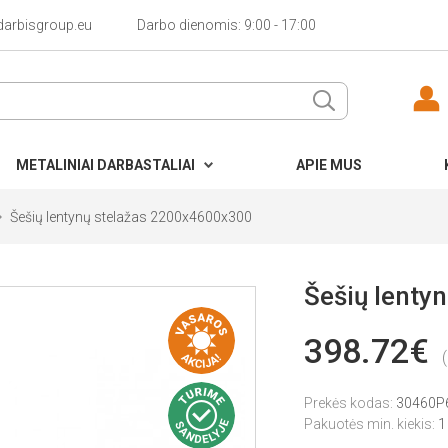
darbisgroup.eu
Darbo dienomis: 9:00 - 17:00
METALINIAI DARBASTALIAI
APIE MUS
Šešių lentynų stelažas 2200x4600x300
Šešių lenty
398.72€
Prekės kodas:
30460P
Pakuotės min. kiekis:
1