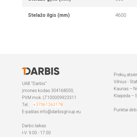
Stelažo ilgis (mm)
4600
Prekių atsi
Vilnius - Sta
UAB "Darbis"
Kaunas – Ne
Įmonės kodas 304168500,
Klaipėda – S
PVM mok. LT100009923311
Tel.:
+37061263178
Punktai dirba
E-paštas
info@darbisgroup.eu
Darbo laikas
I-V: 9.00 - 17.00