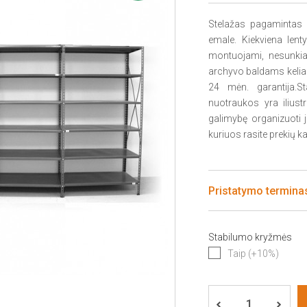
Stelažas pagamintas i
emale. Kiekviena lent
montuojami, nesunkiai 
archyvo baldams keli
24 mėn. garantija.S
nuotraukos yra iliustr
galimybę organizuoti j
kuriuos rasite prekių ka
Pristatymo terminas
Stabilumo kryžmės
Taip (+10%)