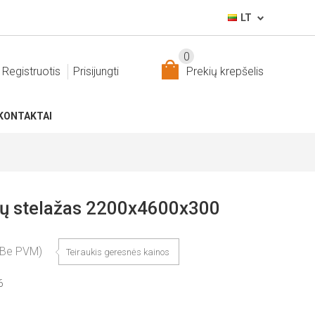
LT
0
Registruotis
Prisijungti
Prekių krepšelis
KONTAKTAI
nų stelažas 2200x4600x300
(Be PVM)
Teiraukis geresnės kainos
6