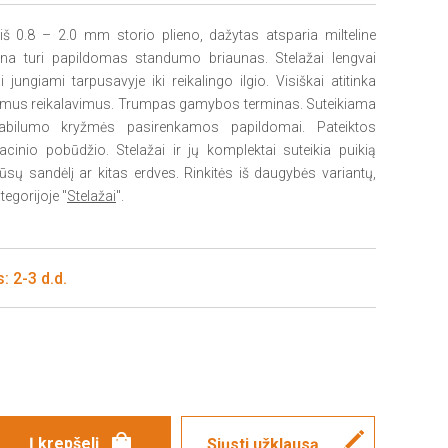
š 0.8 – 2.0 mm storio plieno, dažytas atsparia milteline
yna turi papildomas standumo briaunas. Stelažai lengvai
jungiami tarpusavyje iki reikalingo ilgio. Visiškai atitinka
amus reikalavimus. Trumpas gamybos terminas. Suteikiama
tabilumo kryžmės pasirenkamos papildomai. Pateiktos
acinio pobūdžio. Stelažai ir jų komplektai suteikia puikią
ūsų sandėlį ar kitas erdves. Rinkitės iš daugybės variantų,
tegorijoje "
Stelažai
".
: 2-3 d.d.
Siųsti užklausą