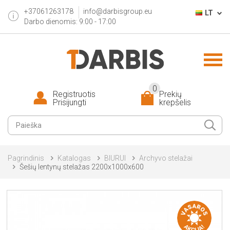
+37061263178
info@darbisgroup.eu
LT
Darbo dienomis: 9:00 - 17:00
0
Registruotis
Prekių
Prisijungti
krepšelis
Pagrindinis
Katalogas
BIURUI
Archyvo stelažai
Šešių lentynų stelažas 2200x1000x600