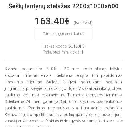
Šešių lentynų stelažas 2200x1000x600
163.40€
(Be PVM)
Teiraukis geresnės kainos
Prekės kodas:
60100P6
Pakuotės min. kiekis:
1
Stelažas pagamintas iš 0.8 – 2.0 mm storio plieno, dažytas
atsparia milteline emale. Kiekviena lentyna turi papildomas
standumo briaunas. Stelažai lengvai montuojami, nesunkiai
jungiami tarpusavyje iki reikalingo ilgio. Visiškai atitinka archyvo
baldams keliamus reikalavimus. Trumpas gamybos terminas.
Suteikiama 24 mėn. garantija.Stabilumo kryžmės pasirenkamos
papildomai. Pateiktos nuotraukos yra iliustracinio pobūdžio.
Stelažai ir jų komplektai suteikia puikią galimybę organizuoti jūsų
sandėlį ar kitas erdves. Rinkitės iš daugybės variantų, kuriuos rasite