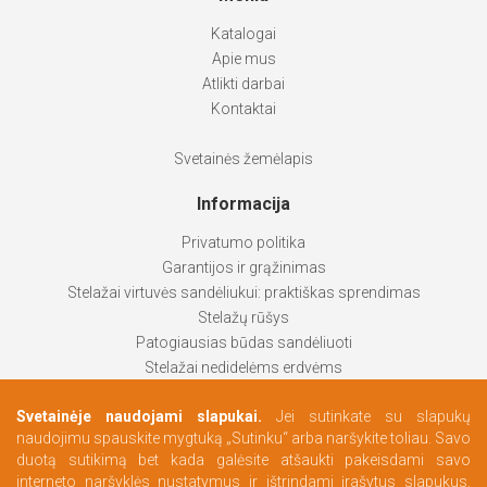
Katalogai
Apie mus
Atlikti darbai
Kontaktai
Svetainės žemėlapis
Informacija
Privatumo politika
Garantijos ir grąžinimas
Stelažai virtuvės sandėliukui: praktiškas sprendimas
Stelažų rūšys
Patogiausias būdas sandėliuoti
Stelažai nedidelėms erdvėms
Stelažai padeda palaikyti tvarką
Svetainėje naudojami slapukai.
Jei sutinkate su slapukų
Kaip pasirinkti labiausiai tinkantį produktą
naudojimu spauskite mygtuką „Sutinku“ arba naršykite toliau. Savo
Persirengimo erdvės pagal Jūsų poreikius
duotą sutikimą bet kada galėsite atšaukti pakeisdami savo
interneto naršyklės nustatymus ir ištrindami įrašytus slapukus.