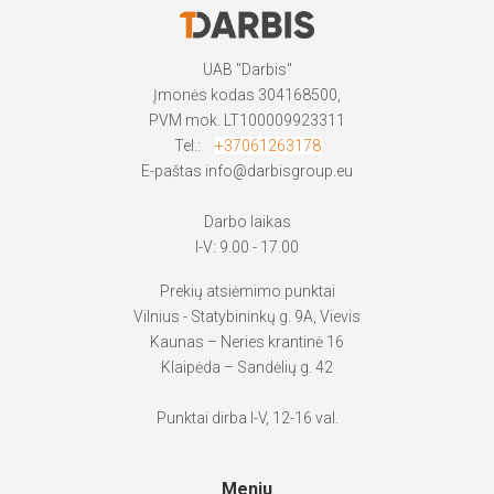
UAB "Darbis"
Įmonės kodas 304168500,
PVM mok. LT100009923311
Tel.:
+37061263178
E-paštas
info@darbisgroup.eu
Darbo laikas
I-V: 9.00 - 17.00
Prekių atsiėmimo punktai
Vilnius - Statybininkų g. 9A, Vievis
Kaunas – Neries krantinė 16
Klaipėda – Sandėlių g. 42
Punktai dirba I-V, 12-16 val.
Meniu