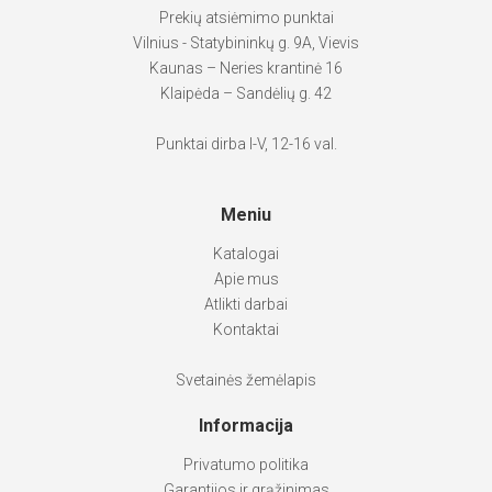
Prekių atsiėmimo punktai
Vilnius - Statybininkų g. 9A, Vievis
Kaunas – Neries krantinė 16
Klaipėda – Sandėlių g. 42
Punktai dirba I-V, 12-16 val.
Meniu
Katalogai
Apie mus
Atlikti darbai
Kontaktai
Svetainės žemėlapis
Informacija
Privatumo politika
Garantijos ir grąžinimas