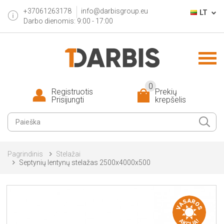
+37061263178
info@darbisgroup.eu
LT
Darbo dienomis: 9:00 - 17:00
0
Registruotis
Prekių
Prisijungti
krepšelis
Pagrindinis
Stelažai
Septynių lentynų stelažas 2500x4000x500