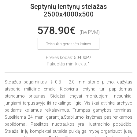
Septynių lentynų stelažas
2500x4000x500
578.90€
(Be PVM)
Teiraukis geresnės kainos
Prekės kodas:
50400P7
Pakuotės min. kiekis:
1
Stelažas pagamintas iš 0.8 – 2.0 mm storio plieno, dažytas
atsparia milteline emale. Kiekviena lentyna turi papildomas
standumo briaunas. Stelažai lengvai montuojami, nesunkiai
jungiami tarpusavyje iki reikalingo ilgio. Visiškai atitinka archyvo
baldams keliamus reikalavimus. Trumpas gamybos terminas.
Suteikiama 24 mėn. garantija.Stabilumo kryžmės pasirenkamos
papildomai. Pateiktos nuotraukos yra iliustracinio pobūdžio.
Stelažai ir jų komplektai suteikia puikią galimybę organizuoti jūsų