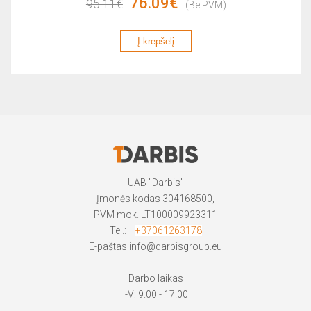
76.09€
95.11€
(Be PVM)
Į krepšelį
UAB "Darbis"
Įmonės kodas 304168500,
PVM mok. LT100009923311
Tel.:
+37061263178
E-paštas
info@darbisgroup.eu
Darbo laikas
I-V: 9.00 - 17.00