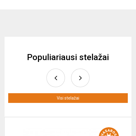
Populiariausi stelažai
Visi stelažai