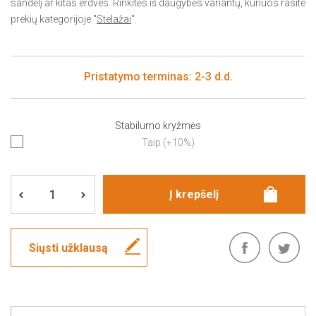
sandėlį ar kitas erdves. Rinkitės iš daugybės variantų, kuriuos rasite
prekių kategorijoje "
Stelažai
".
Pristatymo terminas: 2-3 d.d.
Stabilumo kryžmės
Taip (+10%)
Siųsti užklausą