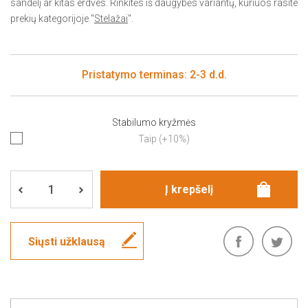
sandėlį ar kitas erdves. Rinkitės iš daugybės variantų, kuriuos rasite
prekių kategorijoje "
Stelažai
".
Pristatymo terminas: 2-3 d.d.
Stabilumo kryžmės
Taip (+10%)
Siųsti užklausą