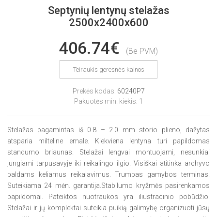
Septynių lentynų stelažas
2500x2400x600
406.74€
(Be PVM)
Teiraukis geresnės kainos
Prekės kodas:
60240P7
Pakuotės min. kiekis:
1
Stelažas pagamintas iš 0.8 – 2.0 mm storio plieno, dažytas
atsparia milteline emale. Kiekviena lentyna turi papildomas
standumo briaunas. Stelažai lengvai montuojami, nesunkiai
jungiami tarpusavyje iki reikalingo ilgio. Visiškai atitinka archyvo
baldams keliamus reikalavimus. Trumpas gamybos terminas.
Suteikiama 24 mėn. garantija.Stabilumo kryžmės pasirenkamos
papildomai. Pateiktos nuotraukos yra iliustracinio pobūdžio.
Stelažai ir jų komplektai suteikia puikią galimybę organizuoti jūsų