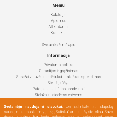
Meniu
Katalogai
Apie mus
Atlikti darbai
Kontaktai
Svetainės žemėlapis
Informacija
Privatumo politika
Garantijos ir grąžinimas
Stelažai virtuvės sandėliukui: praktiškas sprendimas
Stelažų rūšys
Patogiausias būdas sandėliuoti
Stelažai nedidelėms erdvėms
Stelažai padeda palaikyti tvarką
Svetainėje naudojami slapukai.
Jei sutinkate su slapukų
Kaip pasirinkti labiausiai tinkantį produktą
naudojimu spauskite mygtuką „Sutinku“ arba naršykite toliau. Savo
Persirengimo erdvės pagal Jūsų poreikius