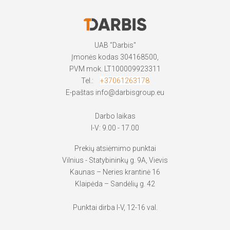
UAB "Darbis"
Įmonės kodas 304168500,
PVM mok. LT100009923311
Tel.:
+37061263178
E-paštas
info@darbisgroup.eu
Darbo laikas
I-V: 9.00 - 17.00
Prekių atsiėmimo punktai
Vilnius - Statybininkų g. 9A, Vievis
Kaunas – Neries krantinė 16
Klaipėda – Sandėlių g. 42
Punktai dirba I-V, 12-16 val.