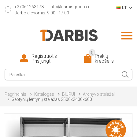
+37061263178
info@darbisgroup.eu
LT
Darbo dienomis: 9:00 - 17:00
0
Registruotis
Prekių
Prisijungti
krepšelis
Pagrindinis
Katalogas
BIURUI
Archyvo stelažai
Septynių lentynų stelažas 2500x2400x600