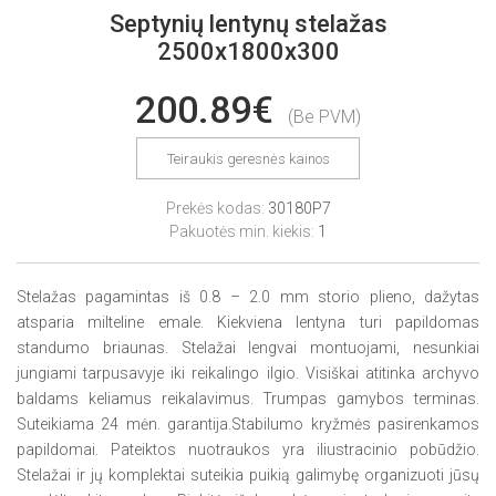
Septynių lentynų stelažas
2500x1800x300
200.89€
(Be PVM)
Teiraukis geresnės kainos
Prekės kodas:
30180P7
Pakuotės min. kiekis:
1
Stelažas pagamintas iš 0.8 – 2.0 mm storio plieno, dažytas
atsparia milteline emale. Kiekviena lentyna turi papildomas
standumo briaunas. Stelažai lengvai montuojami, nesunkiai
jungiami tarpusavyje iki reikalingo ilgio. Visiškai atitinka archyvo
baldams keliamus reikalavimus. Trumpas gamybos terminas.
Suteikiama 24 mėn. garantija.Stabilumo kryžmės pasirenkamos
papildomai. Pateiktos nuotraukos yra iliustracinio pobūdžio.
Stelažai ir jų komplektai suteikia puikią galimybę organizuoti jūsų