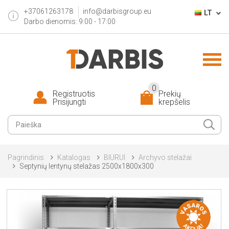
+37061263178
info@darbisgroup.eu
LT
Darbo dienomis: 9:00 - 17:00
0
Registruotis
Prekių
Prisijungti
krepšelis
Pagrindinis
Katalogas
BIURUI
Archyvo stelažai
Septynių lentynų stelažas 2500x1800x300