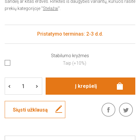
sandėlį ar kitas erdves. Rinkitės iš daugybės variantų, kuriuos rasite
prekių kategorijoje "
Stelažai
".
Pristatymo terminas: 2-3 d.d.
Stabilumo kryžmės
Taip (+10%)
Siųsti užklausą