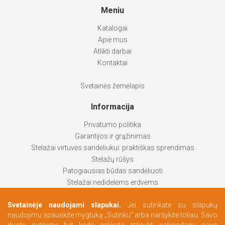
Meniu
Katalogai
Apie mus
Atlikti darbai
Kontaktai
Svetainės žemėlapis
Informacija
Privatumo politika
Garantijos ir grąžinimas
Stelažai virtuvės sandėliukui: praktiškas sprendimas
Stelažų rūšys
Patogiausias būdas sandėliuoti
Stelažai nedidelėms erdvėms
Stelažai padeda palaikyti tvarką
Svetainėje naudojami slapukai.
Jei sutinkate su slapukų
Kaip pasirinkti labiausiai tinkantį produktą
naudojimu spauskite mygtuką „Sutinku“ arba naršykite toliau. Savo
Persirengimo erdvės pagal Jūsų poreikius