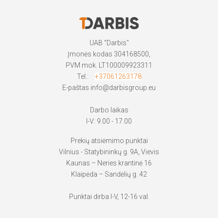
UAB "Darbis"
Įmonės kodas 304168500,
PVM mok. LT100009923311
Tel.:
+37061263178
E-paštas
info@darbisgroup.eu
Darbo laikas
I-V: 9.00 - 17.00
Prekių atsiėmimo punktai
Vilnius - Statybininkų g. 9A, Vievis
Kaunas – Neries krantinė 16
Klaipėda – Sandėlių g. 42
Punktai dirba I-V, 12-16 val.