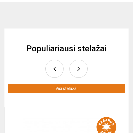
Populiariausi stelažai
Visi stelažai