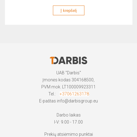
Į krepšelį
UAB "Darbis"
Įmonės kodas 304168500,
PVM mok. LT100009923311
Tel.:
+37061263178
E-paštas
info@darbisgroup.eu
Darbo laikas
I-V: 9.00 - 17.00
Prekių atsiėmimo punktai