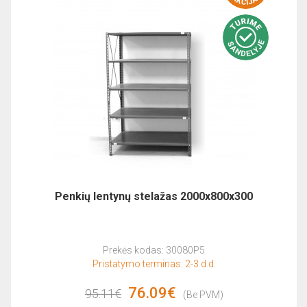
Penkių lentynų stelažas 2000x800x300
Prekės kodas: 30080P5
Pristatymo terminas: 2-3 d.d.
76.09€
95.11€
(Be PVM)