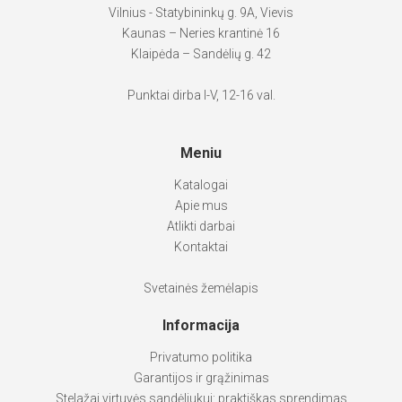
Vilnius - Statybininkų g. 9A, Vievis
Kaunas – Neries krantinė 16
Klaipėda – Sandėlių g. 42
Punktai dirba I-V, 12-16 val.
Meniu
Katalogai
Apie mus
Atlikti darbai
Kontaktai
Svetainės žemėlapis
Informacija
Privatumo politika
Garantijos ir grąžinimas
Stelažai virtuvės sandėliukui: praktiškas sprendimas