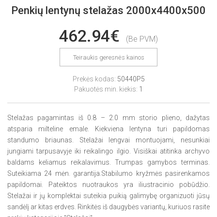
Penkių lentynų stelažas 2000x4400x500
462.94€
(Be PVM)
Teiraukis geresnės kainos
Prekės kodas:
50440P5
Pakuotės min. kiekis:
1
Stelažas pagamintas iš 0.8 – 2.0 mm storio plieno, dažytas
atsparia milteline emale. Kiekviena lentyna turi papildomas
standumo briaunas. Stelažai lengvai montuojami, nesunkiai
jungiami tarpusavyje iki reikalingo ilgio. Visiškai atitinka archyvo
baldams keliamus reikalavimus. Trumpas gamybos terminas.
Suteikiama 24 mėn. garantija.Stabilumo kryžmės pasirenkamos
papildomai. Pateiktos nuotraukos yra iliustracinio pobūdžio.
Stelažai ir jų komplektai suteikia puikią galimybę organizuoti jūsų
sandėlį ar kitas erdves. Rinkitės iš daugybės variantų, kuriuos rasite