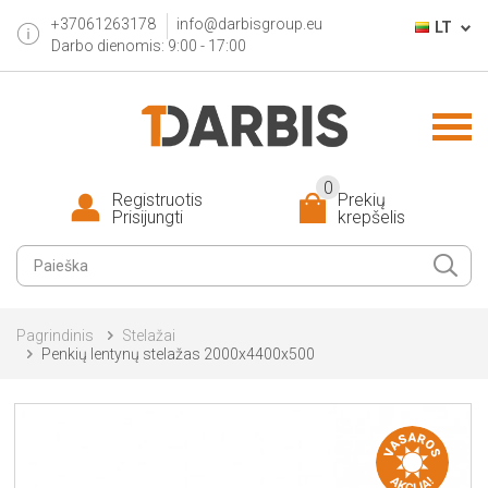
+37061263178
info@darbisgroup.eu
LT
Darbo dienomis: 9:00 - 17:00
0
Registruotis
Prekių
Prisijungti
krepšelis
Pagrindinis
Stelažai
Penkių lentynų stelažas 2000x4400x500