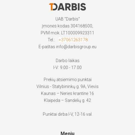
UAB "Darbis"
Įmonės kodas 304168500,
PVM mok. LT100009923311
Tel.:
+37061263178
E-paštas
info@darbisgroup.eu
Darbo laikas
I-V: 9.00 - 17.00
Prekių atsiėmimo punktai
Vilnius - Statybininkų g. 9A, Vievis
Kaunas – Neries krantinė 16
Klaipėda – Sandėlių g. 42
Punktai dirba I-V, 12-16 val.
Meniu