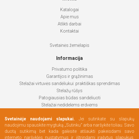
Katalogai
Apie mus
Atlikti darbai
Kontaktai
Svetainės žemėlapis
Informacija
Privatumo politika
Garantijos ir grąžinimas
Stelažai virtuvės sandėliukui: praktiškas sprendimas
Stelažų rūšys
Patogiausias būdas sandėliuoti
Stelažai nedidelėms erdvėms
Stelažai padeda palaikyti tvarką
Svetainėje naudojami slapukai.
Jei sutinkate su slapukų
Kaip pasirinkti labiausiai tinkantį produktą
naudojimu spauskite mygtuką „Sutinku“ arba naršykite toliau. Savo
Persirengimo erdvės pagal Jūsų poreikius
duotą sutikimą bet kada galėsite atšaukti pakeisdami savo
interneto naršyklės nustatymus ir ištrindami įrašytus slapukus.