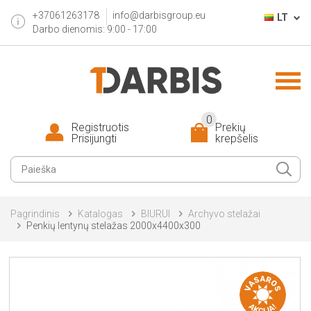
+37061263178
info@darbisgroup.eu
LT
Darbo dienomis: 9:00 - 17:00
0
Registruotis
Prekių
Prisijungti
krepšelis
Pagrindinis
Katalogas
BIURUI
Archyvo stelažai
Penkių lentynų stelažas 2000x4400x300