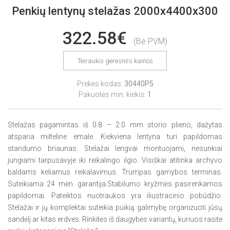
Penkių lentynų stelažas 2000x4400x300
322.58€
(Be PVM)
Teiraukis geresnės kainos
Prekės kodas:
30440P5
Pakuotės min. kiekis:
1
Stelažas pagamintas iš 0.8 – 2.0 mm storio plieno, dažytas
atsparia milteline emale. Kiekviena lentyna turi papildomas
standumo briaunas. Stelažai lengvai montuojami, nesunkiai
jungiami tarpusavyje iki reikalingo ilgio. Visiškai atitinka archyvo
baldams keliamus reikalavimus. Trumpas gamybos terminas.
Suteikiama 24 mėn. garantija.Stabilumo kryžmės pasirenkamos
papildomai. Pateiktos nuotraukos yra iliustracinio pobūdžio.
Stelažai ir jų komplektai suteikia puikią galimybę organizuoti jūsų
sandėlį ar kitas erdves. Rinkitės iš daugybės variantų, kuriuos rasite