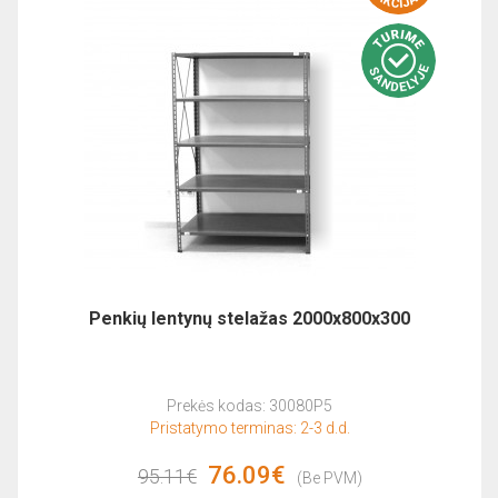
Penkių lentynų stelažas 2000x800x300
Prekės kodas: 30080P5
Pristatymo terminas: 2-3 d.d.
76.09€
95.11€
(Be PVM)