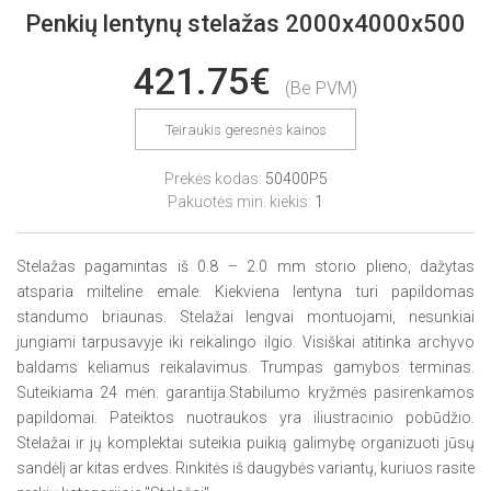
Penkių lentynų stelažas 2000x4000x500
421.75€
(Be PVM)
Teiraukis geresnės kainos
Prekės kodas:
50400P5
Pakuotės min. kiekis:
1
Stelažas pagamintas iš 0.8 – 2.0 mm storio plieno, dažytas
atsparia milteline emale. Kiekviena lentyna turi papildomas
standumo briaunas. Stelažai lengvai montuojami, nesunkiai
jungiami tarpusavyje iki reikalingo ilgio. Visiškai atitinka archyvo
baldams keliamus reikalavimus. Trumpas gamybos terminas.
Suteikiama 24 mėn. garantija.Stabilumo kryžmės pasirenkamos
papildomai. Pateiktos nuotraukos yra iliustracinio pobūdžio.
Stelažai ir jų komplektai suteikia puikią galimybę organizuoti jūsų
sandėlį ar kitas erdves. Rinkitės iš daugybės variantų, kuriuos rasite