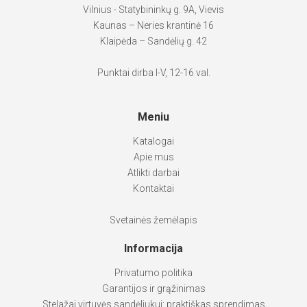
Vilnius - Statybininkų g. 9A, Vievis
Kaunas – Neries krantinė 16
Klaipėda – Sandėlių g. 42
Punktai dirba I-V, 12-16 val.
Meniu
Katalogai
Apie mus
Atlikti darbai
Kontaktai
Svetainės žemėlapis
Informacija
Privatumo politika
Garantijos ir grąžinimas
Stelažai virtuvės sandėliukui: praktiškas sprendimas