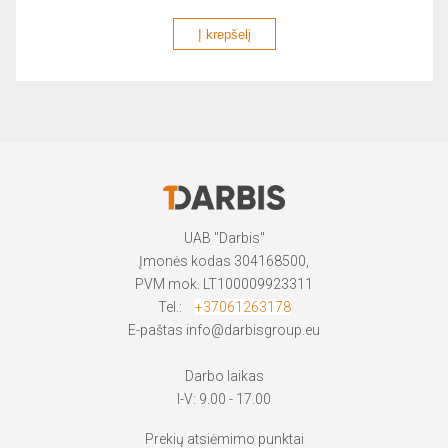
Į krepšelį
UAB "Darbis"
Įmonės kodas 304168500,
PVM mok. LT100009923311
Tel.:
+37061263178
E-paštas
info@darbisgroup.eu
Darbo laikas
I-V: 9.00 - 17.00
Prekių atsiėmimo punktai