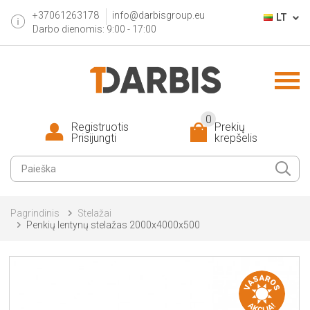
+37061263178
info@darbisgroup.eu
LT
Darbo dienomis: 9:00 - 17:00
0
Registruotis
Prekių
Prisijungti
krepšelis
Pagrindinis
Stelažai
Penkių lentynų stelažas 2000x4000x500