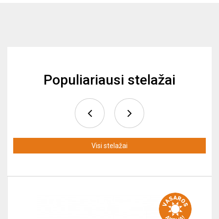
Populiariausi stelažai
Visi stelažai