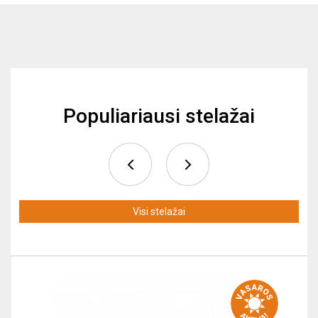
Populiariausi stelažai
Visi stelažai