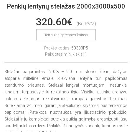
Penkių lentynų stelažas 2000x3000x500
320.60€
(Be PVM)
Teiraukis geresnės kainos
Prekės kodas:
50300P5
Pakuotės min. kiekis:
1
Stelažas pagamintas iš 0.8 – 2.0 mm storio plieno, dažytas
atsparia milteline emale. Kiekviena lentyna turi papildomas
standumo briaunas. Stelažai lengvai montuojami, nesunkiai
jungiami tarpusavyje iki reikalingo ilgio. Visiškai atitinka archyvo
baldams keliamus reikalavimus. Trumpas gamybos terminas.
Suteikiama 24 mėn. garantija.Stabilumo kryžmės pasirenkamos
papildomai. Pateiktos nuotraukos yra iliustracinio pobūdžio.
Stelažai ir jų komplektai suteikia puikią galimybę organizuoti jūsų
sandėlį ar kitas erdves. Rinkitės iš daugybės variantų, kuriuos rasite