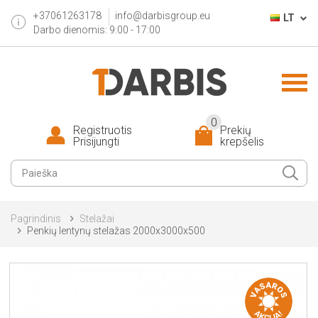
+37061263178
info@darbisgroup.eu
LT
Darbo dienomis: 9:00 - 17:00
0
Registruotis
Prekių
Prisijungti
krepšelis
Pagrindinis
Stelažai
Penkių lentynų stelažas 2000x3000x500