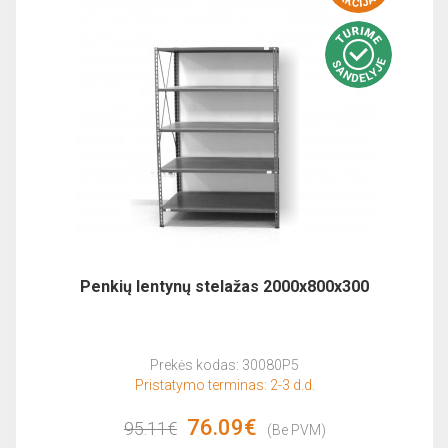
Penkių lentynų stelažas 2000x800x300
Prekės kodas: 30080P5
Pristatymo terminas: 2-3 d.d.
76.09€
95.11€
(Be PVM)