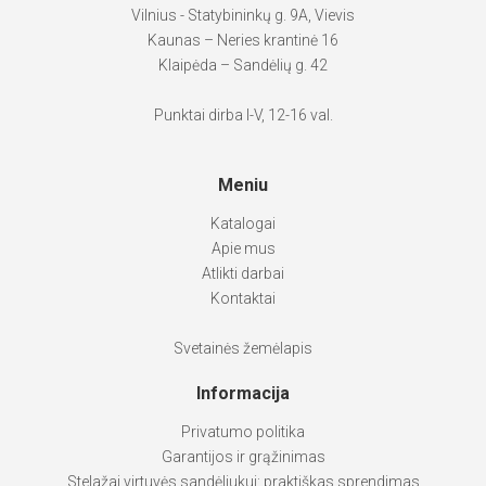
Vilnius - Statybininkų g. 9A, Vievis
Kaunas – Neries krantinė 16
Klaipėda – Sandėlių g. 42
Punktai dirba I-V, 12-16 val.
Meniu
Katalogai
Apie mus
Atlikti darbai
Kontaktai
Svetainės žemėlapis
Informacija
Privatumo politika
Garantijos ir grąžinimas
Stelažai virtuvės sandėliukui: praktiškas sprendimas