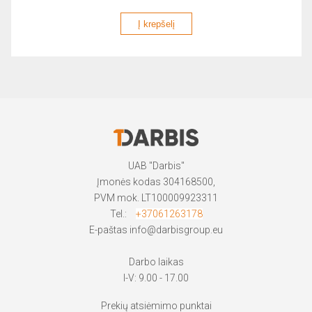
Į krepšelį
UAB "Darbis"
Įmonės kodas 304168500,
PVM mok. LT100009923311
Tel.:
+37061263178
E-paštas
info@darbisgroup.eu
Darbo laikas
I-V: 9.00 - 17.00
Prekių atsiėmimo punktai