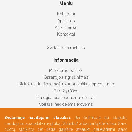
Meniu
Katalogai
Apie mus
Atlikti darbai
Kontaktai
Svetainės žemėlapis
Informacija
Privatumo politika
Garantijos ir grąžinimas
Stelažai virtuvės sandėliukui: praktiškas sprendimas
Stelažų rūšys
Patogiausias būdas sandėliuoti
Stelažai nedidelėms erdvėms
Stelažai padeda palaikyti tvarką
Svetainėje naudojami slapukai.
Jei sutinkate su slapukų
Kaip pasirinkti labiausiai tinkantį produktą
naudojimu spauskite mygtuką „Sutinku“ arba naršykite toliau. Savo
Persirengimo erdvės pagal Jūsų poreikius
duotą sutikimą bet kada galėsite atšaukti pakeisdami savo