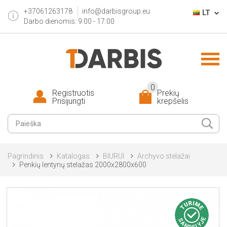
+37061263178
info@darbisgroup.eu
LT
Darbo dienomis: 9:00 - 17:00
0
Registruotis
Prekių
Prisijungti
krepšelis
Pagrindinis
Katalogas
BIURUI
Archyvo stelažai
Penkių lentynų stelažas 2000x2800x600