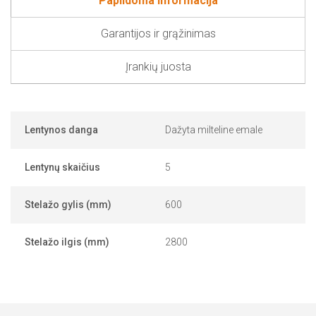
Papildoma informacija
Garantijos ir grąžinimas
Įrankių juosta
Lentynos danga
Dažyta milteline emale
Lentynų skaičius
5
Stelažo gylis (mm)
600
Stelažo ilgis (mm)
2800