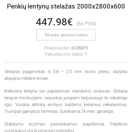
Penkių lentynų stelažas 2000x2800x600
447.98€
(Be PVM)
Teiraukis geresnės kainos
Prekės kodas:
60280P5
Pakuotės min. kiekis:
1
Stelažas pagamintas iš 0.8 – 2.0 mm storio plieno, dažytas
atsparia milteline emale.
Kiekviena lentyna turi papildomas standumo briaunas. Stelažai
lengvai montuojami, nesunkiai jungiami tarpusavyje iki reikalingo
ilgio. Visiškai atitinka archyvo baldams keliamus reikalavimus.
Trumpas gamybos terminas. Suteikiama 24 mėn. garantija.
Stabilumo kryžmės pasirenkamos papildomai. Pateiktos
nuotraukos yra iliustracinio pobūdžio.