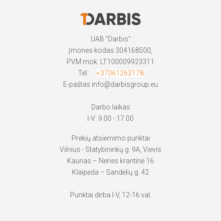
UAB "Darbis"
Įmonės kodas 304168500,
PVM mok. LT100009923311
Tel.:
+37061263178
E-paštas
info@darbisgroup.eu
Darbo laikas
I-V: 9.00 - 17.00
Prekių atsiėmimo punktai
Vilnius - Statybininkų g. 9A, Vievis
Kaunas – Neries krantinė 16
Klaipėda – Sandėlių g. 42
Punktai dirba I-V, 12-16 val.