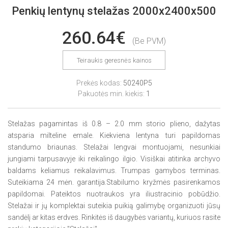
Penkių lentynų stelažas 2000x2400x500
260.64€
(Be PVM)
Teiraukis geresnės kainos
Prekės kodas:
50240P5
Pakuotės min. kiekis:
1
Stelažas pagamintas iš 0.8 – 2.0 mm storio plieno, dažytas
atsparia milteline emale. Kiekviena lentyna turi papildomas
standumo briaunas. Stelažai lengvai montuojami, nesunkiai
jungiami tarpusavyje iki reikalingo ilgio. Visiškai atitinka archyvo
baldams keliamus reikalavimus. Trumpas gamybos terminas.
Suteikiama 24 mėn. garantija.Stabilumo kryžmės pasirenkamos
papildomai. Pateiktos nuotraukos yra iliustracinio pobūdžio.
Stelažai ir jų komplektai suteikia puikią galimybę organizuoti jūsų
sandėlį ar kitas erdves. Rinkitės iš daugybės variantų, kuriuos rasite