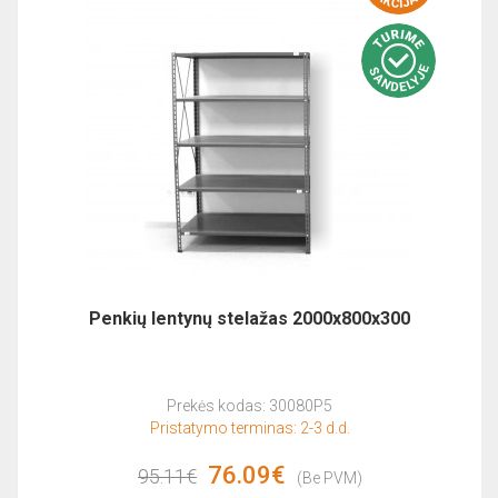
Penkių lentynų stelažas 2000x800x300
Prekės kodas: 30080P5
Pristatymo terminas: 2-3 d.d.
76.09€
95.11€
(Be PVM)