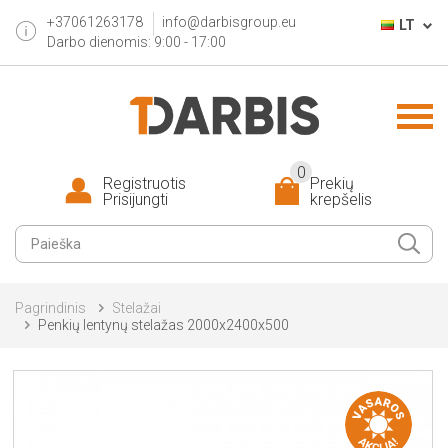
+37061263178
info@darbisgroup.eu
LT
Darbo dienomis: 9:00 - 17:00
0
Registruotis
Prekių
Prisijungti
krepšelis
Pagrindinis
Stelažai
Penkių lentynų stelažas 2000x2400x500