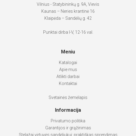
Vilnius - Statybininkų g. 9A, Vievis
Kaunas – Neries krantinė 16
Klaipėda – Sandėlių g. 42
Punktai dirba I-V, 12-16 val.
Meniu
Katalogai
Apie mus
Atlikti darbai
Kontaktai
Svetainės žemėlapis
Informacija
Privatumo politika
Garantijos ir grąžinimas
Stelažai virtuvės sandėliukui: praktiškas sprendimas