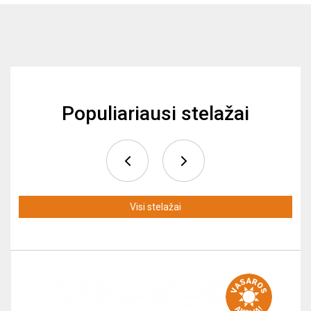
Populiariausi stelažai
Visi stelažai