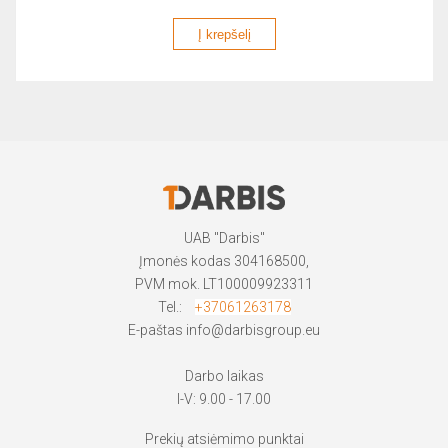
Į krepšelį
UAB "Darbis"
Įmonės kodas 304168500,
PVM mok. LT100009923311
Tel.:
+37061263178
E-paštas
info@darbisgroup.eu
Darbo laikas
I-V: 9.00 - 17.00
Prekių atsiėmimo punktai