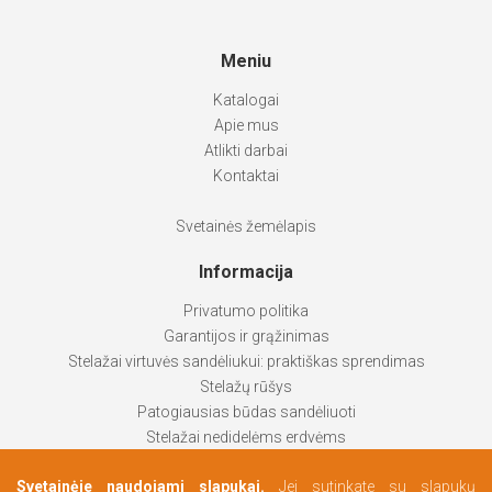
Meniu
Katalogai
Apie mus
Atlikti darbai
Kontaktai
Svetainės žemėlapis
Informacija
Privatumo politika
Garantijos ir grąžinimas
Stelažai virtuvės sandėliukui: praktiškas sprendimas
Stelažų rūšys
Patogiausias būdas sandėliuoti
Stelažai nedidelėms erdvėms
Stelažai padeda palaikyti tvarką
Svetainėje naudojami slapukai.
Jei sutinkate su slapukų
Kaip pasirinkti labiausiai tinkantį produktą