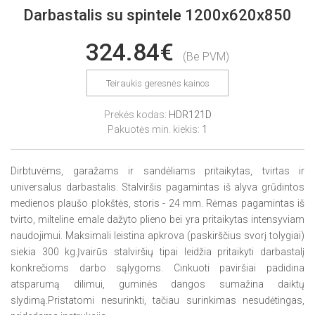
Darbastalis su spintele 1200x620x850
324.84€
(Be PVM)
Teiraukis geresnės kainos
Prekės kodas:
HDR121D
Pakuotės min. kiekis:
1
Dirbtuvėms, garažams ir sandėliams pritaikytas, tvirtas ir
universalus darbastalis. Stalviršis pagamintas iš alyva grūdintos
medienos plaušo plokštės, storis - 24 mm. Rėmas pagamintas iš
tvirto, milteline emale dažyto plieno bei yra pritaikytas intensyviam
naudojimui. Maksimali leistina apkrova (paskirščius svorį tolygiai)
siekia 300 kg.Įvairūs stalviršių tipai leidžia pritaikyti darbastalį
konkrečioms darbo sąlygoms. Cinkuoti paviršiai padidina
atsparumą dilimui, guminės dangos sumažina daiktų
slydimą.Pristatomi nesurinkti, tačiau surinkimas nesudėtingas,