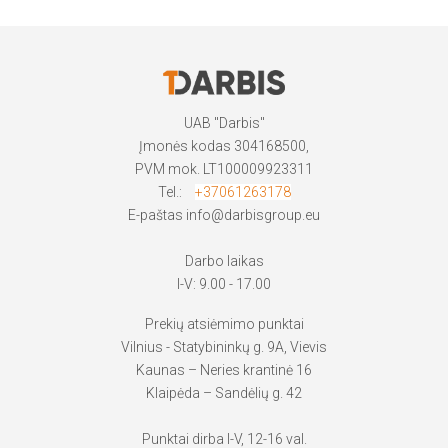
UAB "Darbis"
Įmonės kodas 304168500,
PVM mok. LT100009923311
Tel.:
+37061263178
E-paštas
info@darbisgroup.eu
Darbo laikas
I-V: 9.00 - 17.00
Prekių atsiėmimo punktai
Vilnius - Statybininkų g. 9A, Vievis
Kaunas – Neries krantinė 16
Klaipėda – Sandėlių g. 42
Punktai dirba I-V, 12-16 val.