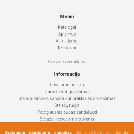
Meniu
Katalogai
Apie mus
Atlikti darbai
Kontaktai
Svetainės žemėlapis
Informacija
Privatumo politika
Garantijos ir grąžinimas
Stelažai virtuvės sandėliukui: praktiškas sprendimas
Stelažų rūšys
Patogiausias būdas sandėliuoti
Stelažai nedidelėms erdvėms
Stelažai padeda palaikyti tvarką
Svetainėje naudojami slapukai.
Jei sutinkate su slapukų
Kaip pasirinkti labiausiai tinkantį produktą