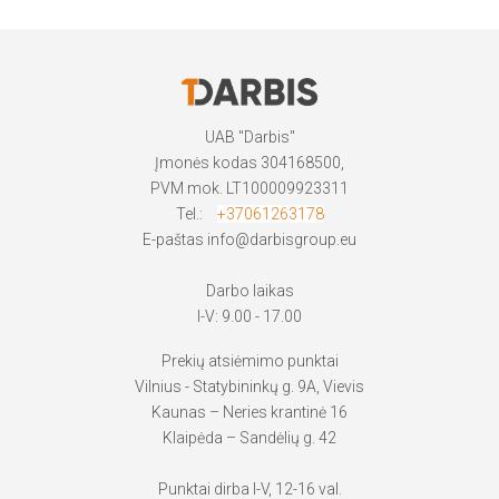
UAB "Darbis"
Įmonės kodas 304168500,
PVM mok. LT100009923311
Tel.:
+37061263178
E-paštas
info@darbisgroup.eu
Darbo laikas
I-V: 9.00 - 17.00
Prekių atsiėmimo punktai
Vilnius - Statybininkų g. 9A, Vievis
Kaunas – Neries krantinė 16
Klaipėda – Sandėlių g. 42
Punktai dirba I-V, 12-16 val.