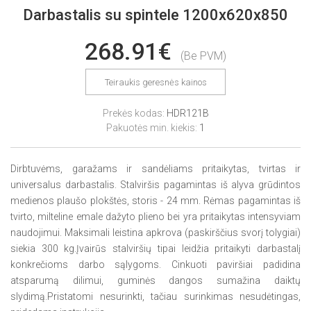
Darbastalis su spintele 1200x620x850
268.91€
(Be PVM)
Teiraukis geresnės kainos
Prekės kodas:
HDR121B
Pakuotės min. kiekis:
1
Dirbtuvėms, garažams ir sandėliams pritaikytas, tvirtas ir
universalus darbastalis. Stalviršis pagamintas iš alyva grūdintos
medienos plaušo plokštės, storis - 24 mm. Rėmas pagamintas iš
tvirto, milteline emale dažyto plieno bei yra pritaikytas intensyviam
naudojimui. Maksimali leistina apkrova (paskirščius svorį tolygiai)
siekia 300 kg.Įvairūs stalviršių tipai leidžia pritaikyti darbastalį
konkrečioms darbo sąlygoms. Cinkuoti paviršiai padidina
atsparumą dilimui, guminės dangos sumažina daiktų
slydimą.Pristatomi nesurinkti, tačiau surinkimas nesudėtingas,